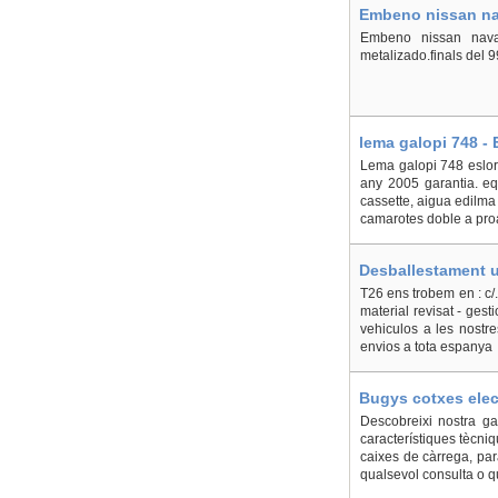
Embeno nissan nava
Embeno nissan navar
metalizado.finals del 99
lema galopi 748 - 
Lema galopi 748 eslora
any 2005 garantia. equ
cassette, aigua edilma
camarotes doble a proa i
Desballestament uv
T26 ens trobem en : c/.
material revisat - gest
vehiculos a les nostre
envios a tota espanya
Bugys cotxes elect
Descobreixi nostra gam
característiques tècniq
caixes de càrrega, para
qualsevol consulta o qu