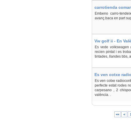
carrotienda coman
Embeno carro-tendeix
avanç.baca en part sup
Vw golf ii - En Val
Es vede volkswagen go
recien pintat i es trob
tintades, llandes bbs, a
Es ven cotxe radio
Es ven cotxe radiocont
perfecte estat rodes no
carpesano , 2 chispom
valència. .
<<
<