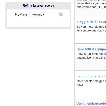
impecable és garrido am
Refina la teva recerca
aire condicionat, 115.0
Província
Províncies
piaggio de 50cc en
Es ven moto piaggio t
km,sempre guardada e
Bmw 530 d equipam
Bmw 530d amb equipam
automatico i manual, xe
moto millorada - E
Moto sccoter piaggio 
nova.
Venda embarcació 