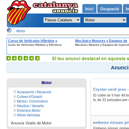
Inici
Ocupació
I
Motor
Curso de Vehículos Híbridos y
Mecánico Motores y Equipos de
Curso de Vehículos Híbridos y Eléctricos
Mecánico Motores y Equipos de Inyecci
Eléctricos
Inyección
El teu anunci destacat en aquesta 
Anunci
Motor
Crysler verd jose 
Accessoris i Recanvis
El cotxe se li han fet 
Cotxes d'Ocasió
tv, de 32 polzades per 
Motos i Ciclomotors
Nàutica i Vaixells
Diversos Motor
Altres Vehicles
Anuncis Gratis de Motor
embeno nissan pri
Embeno nissan primera