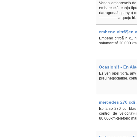
Venda embarcació d
embarcació: canjo tipu
(tarragona/espanya) cal
--------------- arquejo 
embeno citrã¶en c1
Embeno citroã n c1 hd
solament té 20.000 km! 
Ocasion!! - En Ala
Es ven opel tigra, any 
preu negocialble. conta
mercedes 270 cdi 
Epifanio 270 cdi blau
control de velocitat-l
80.000km-telefono mans