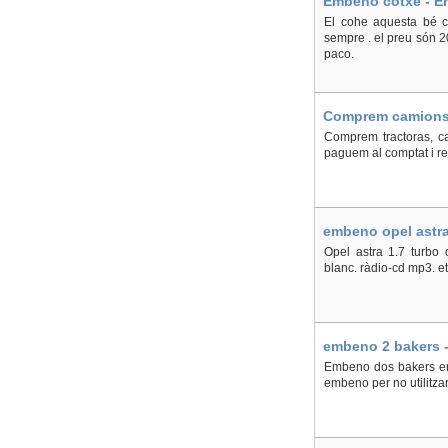
Embeno cotxe - En
El cohe aquesta bé c
sempre . el preu són 20
paco.
Comprem camions, 
Comprem tractoras, ca
paguem al comptat i re
embeno opel astra 
Opel astra 1.7 turbo 
blanc. ràdio-cd mp3. et
embeno 2 bakers -
Embeno dos bakers en 
embeno per no utilitzar