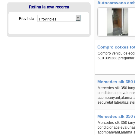
Autocaravana amb l
Refina la teva recerca
Província
Províncies
Compro cotxes tots
Compro vehiculos econ
610 335288 preguntar
Mercedes slk 350 
Mercedes slk 350 iany
condicionat,elevaluna
acompanyant,alarma ant
seguretat laterals,sist
Mercedes slk 350 
Mercedes slk 350 iany
condicionat,elevaluna
acompanyant,alarma ant