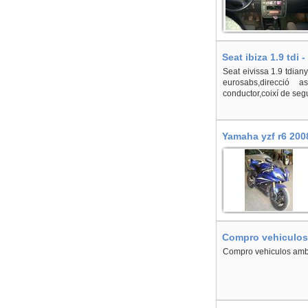
Seat ibiza 1.9 tdi 
Seat eivissa 1.9 tdian
eurosabs,direcció ass
conductor,coixí de seg
Yamaha yzf r6 200
Compro vehiculos 
Compro vehiculos amb r