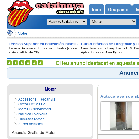
Inici
Ocupació
I
Motor
Técnico Superior en Educación Infantil -
Curso Práctico de Langchain y 
Técnico Superior en Educación Infantil - (acceso
Curso Práctico de Langchain y LLM: Des
(acceso al título oficial de FP)
Desarrolla Aplicaciones de IA en
al título oficial de FP)
Aplicaciones de IA en Python
Python
El teu anunci destacat en aquesta 
Anunci
Motor
Autocaravana amb l
Accessoris i Recanvis
Cotxes d'Ocasió
Motos i Ciclomotors
Nàutica i Vaixells
Diversos Motor
Altres Vehicles
Anuncis Gratis de Motor