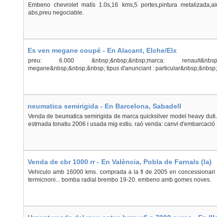
Embeno chevrolet matís 1.0s,16 kms,5 portes,pintura metalizada,air
abs,preu negociable.
Es ven megane coupé - En Alacant, Elche/Elx
preu: 6.000 &nbsp;&nbsp;&nbsp;marca: renault&nbsp
megane&nbsp;&nbsp;&nbsp; tipus d'anunciant : particular&nbsp;&nbsp
neumatica semirigida - En Barcelona, Sabadell
Venda de beumatica semirigida de marca quicksilver model heavy duti. 
estrnada tonatiu 2006 i usada mig estiu. raó venda: canvi d'embarcació
Venda de cbr 1000 rr - En València, Pobla de Farnals (la)
Vehiculo amb 16000 kms. comprada a la fi de 2005 en concessionari of
termicnoni... bomba radial brembo 19-20. embeno amb gomes noves.