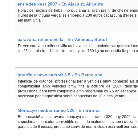
entrades xest 2007 - En Alacant, Alicante
Hola , per motius de treball no puc anar al gran premi de cheste eng
lliures de la tribuna verda les embeno a 200 euros cadascuna d'elles si
em mani un a :.
caravana roller sevilla - En València, Buñol
Es ven caravana roller sevilla amb avanç cuina exterior wc quimico i molt
sis 25 setanta-tres 14 cinc tres. menys de 750 kg no necessita itv. preu 
Interfície bmw carsoft 6.5 - En Barcelona
Interfície de diagnosi professional per a vehicles bmw. connexió als d
compatibilitat amb vehicles bmw fins a octubre de 2004. descripci
professional para bmw compatible amb programari cs 6.5 en espanyol i an
necessari per diagnosticar sobre connectors de 20 pines (vehicl...
Moncayo mediterraneo 320 - En Girona
Bona ocasió! autocaravana moncayo mediterraneo 320, any 2005, fiat 2
capuchina i menjador convertible en llit de matrimoni. lavabo i dutxa 
garantia de 6 mesos, preu amb canvi de nom inclòs. i està molt ben con