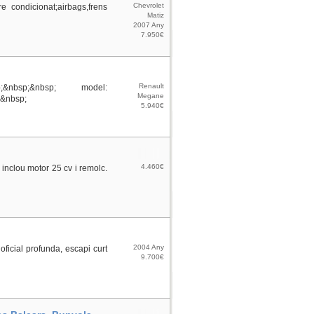
Chevrolet
e condicionat;airbags,frens
Matiz
2007 Any
7.950€
Renault
;&nbsp;&nbsp; model:
Megane
;&nbsp;
5.940€
4.460€
inclou motor 25 cv i remolc.
2004 Any
icial profunda, escapi curt
9.700€