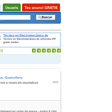
Usuaris
Teu anunci GRATIS
-
Técnico en Electromecánica de
o
Técnico en Electromecánica de vehículos (FP
vehículos (FP grado medio)
grado medio)
!!
na, Granollers
480€
n com a noves.els neumaticos
totalment en ordre de marxa - motos 6 cilin.