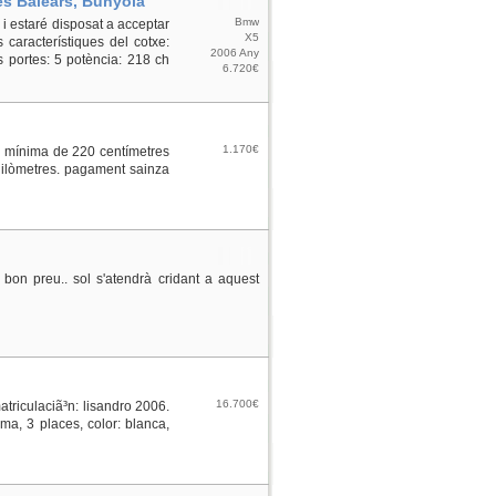
es Balears, Bunyola
Bmw
 estaré disposat a acceptar
X5
característiques del cotxe:
2006 Any
 portes: 5 potència: 218 ch
6.720€
1.170€
d mínima de 220 centímetres
quilòmetres. pagament sainza
 bon preu.. sol s'atendrà cridant a aquest
16.700€
atriculaciã³n: lisandro 2006.
rma, 3 places, color: blanca,