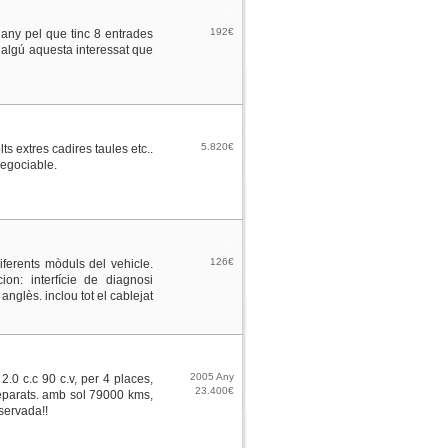
192€
uany pel que tinc 8 entrades
 algú aquesta interessat que
5.820€
s extres cadires taules etc..
negociable.
126€
iferents mòduls del vehicle.
on: interfície de diagnosi
glès. inclou tot el cablejat
2005 Any
.0 c.c 90 c.v, per 4 places,
23.400€
separats. amb sol 79000 kms,
servada!!