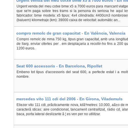
Urgent venda del meu cotxe bmw x5 a 7000 euros - En Ill
Urgent venda del meu cotxe bmw x5 a 7000 euros para mancant viatge i
que se'm paga sobre tres trams si la persona és seriosa he aquí les 
fabricador: bmw modela: x5 tipus: 4x4 cilindrada: 4400cm3 nombroses
(baluern) kilometraje (km): 39000 caixa de velocitat: automàtic an...
compro remolc de gran capacitat - En València, Valencia
Compro remolc de mma 750 kg, tipus gran capacitat, amb una longitu
de llarg. enviar ofertes per . em desplaçaria a recollir-ho fins a 200 
1200 euros.
Seat 600 accessoris - En Barcelona, Ripollet
Embeno tot tipus d'accessoris del seat 600, a perfecte estat i a molt
nombre.
mercedes vito 111 cdi del 2006 - En Girona, Vilademuls
Eliezer vito 111 cdi, prãcticamente nova, kilã³metres: 10.000, aã±o de m
caracterã sticas: aire condicionat, tancament centralitzat, ràdio cd, ala
baca, porta lateral deslizante â ¦ es ven per no utilitzar.