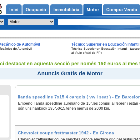
Inici
Ocupació
Immobiliària
Motor
Compra Venda
Mecánico de Automóvil
Técnico Superior en Educación Infantil 
Mecánico de Automóvil
Técnico Superior en Educación Infantil - (acces
(acceso al título oficial de FP)
al título oficial de FP)
ci destacat en aquesta secció per només 15€ euros al mes !
Anuncis Gratis de Motor
llanda speedline 7x15 4 cargols ( vw i seat ) - En Barcelo
Embeno llanda speedline aureliano de 15".les compri al febrer i esta
són uns hankook 195/50/15,tenen menys de 2000 km.
Chevrolet coupe frettmaster 1942 - En Girona
Chevrolet frettmaster coupe sanchez capota electrica original restaurat 