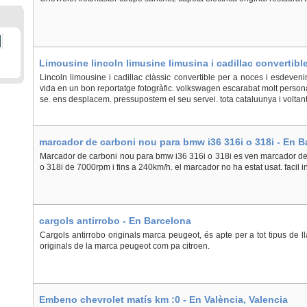
Limousine lincoln limusine limusina i cadillac convertib
Barcelona, Arenys de Mar
Lincoln limousine i cadillac clàssic convertible per a noces i esdeveni
vida en un bon reportatge fotogràfic. volkswagen escarabat molt persona
se. ens desplacem. pressupostem el seu servei. tota cataluunya i voltants
marcador de carboni nou para bmw i36 316i o 318i - En B
Marcador de carboni nou para bmw i36 316i o 318i es ven marcador de
o 318i de 7000rpm i fins a 240km/h. el marcador no ha estat usat. facil ins
cargols antirrobo - En Barcelona
Cargols antirrobo originals marca peugeot, és apte per a tot tipus de l
originals de la marca peugeot com pa citroen.
Embeno chevrolet matís km :0 - En València, Valencia