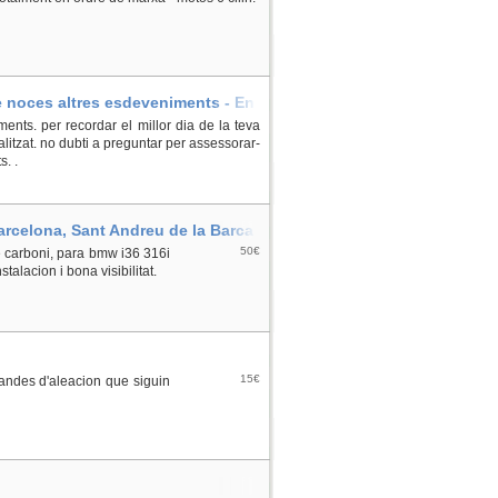
le noces altres esdeveniments - En
ments. per recordar el millor dia de la teva
litzat. no dubti a preguntar per assessorar-
. .
arcelona, Sant Andreu de la Barca
50€
 carboni, para bmw i36 316i
talacion i bona visibilitat.
15€
landes d'aleacion que siguin