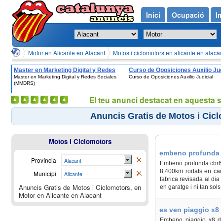
Inici
Ocupació
I
Motor en Alicante en Alacant
Motos i ciclomotors en alicante en alaca
Master en Marketing Digital y Redes
Curso de Oposiciones Auxilio Jud
Master en Marketing Digital y Redes Sociales
Curso de Oposiciones Auxilio Judicial
Sociales (MMDRS)
(MMDRS)
El teu anunci destacat en aquesta 
Anuncis Gratis de Motos i Cicl
Motos i Ciclomotors
embeno profunda c
Província
Alacant
Embeno profunda cbr60
8.400km rodats en carr
Municipi
Alicante
fabrica revisada al dia
Anuncis Gratis de Motos i Ciclomotors, en
en garatge i ni tan sols
Motor en Alicante en Alacant
es ven piaggio x8 
Embeno piaggio x8 d