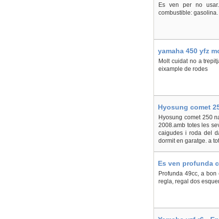
Es ven per no usar.
combustible: gasolina.
yamaha 450 yfz mol
Molt cuidat no a trepit
eixample de rodes
Hyosung comet 250
Hyosung comet 250 na
2008.amb totes les sev
caigudes i roda del d
dormit en garatge. a to
Es ven profunda ci
Profunda 49cc, a bon e
regla, regal dos esquer