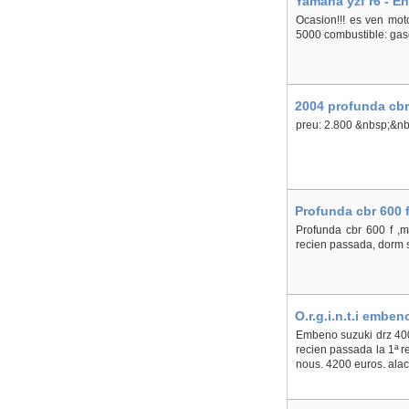
Yamaha yzf r6 - En
Ocasion!!! es ven mot
5000 combustible: gaso
2004 profunda cbr 
preu: 2.800 &nbsp;&nb
Profunda cbr 600 f
Profunda cbr 600 f ,m
recien passada, dorm 
O.r.g.i.n.t.i embe
Embeno suzuki drz 400
recien passada la 1ª re
nous. 4200 euros. ala