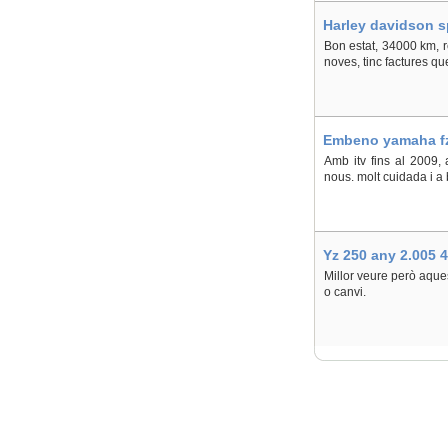
Harley davidson sp
Bon estat, 34000 km, r
noves, tinc factures qu
Embeno yamaha fzr
Amb itv fins al 2009, 
nous. molt cuidada i a 
Yz 250 any 2.005 4
Millor veure però aque
o canvi.