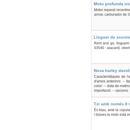
Moto profunda nsr
Motor reparat recentme
arrow, carburador de 32
Lloguer de scooter
Rent and go. lloguem 
03540 - alacant). obert 
Nova harley davids
Característiques de l'
d'amos anteriors: -- tip
color: -- data de matric
importació: -- opcions: -
Tzr amb només 8 m
És blau, amb la cúpula
i blaves.la moto està i