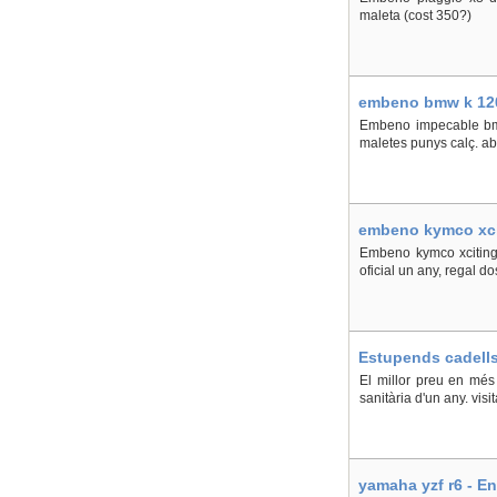
maleta (cost 350?)
embeno bmw k 1200
Embeno impecable bm
maletes punys calç. ab
embeno kymco xcit
Embeno kymco xciting 
oficial un any, regal d
Estupends cadells
El millor preu en més
sanitària d'un any. vis
yamaha yzf r6 - En