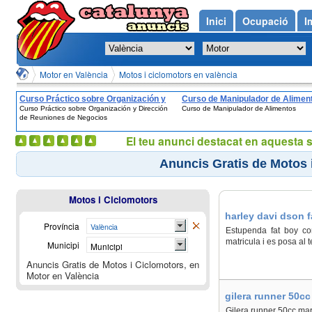
Inici
Ocupació
I
Motor en València
Motos i ciclomotors en valència
Curso Práctico sobre Organización y
Curso de Manipulador de Alimen
Curso Práctico sobre Organización y Dirección
Curso de Manipulador de Alimentos
Dirección de Reuniones de Negocios
de Reuniones de Negocios
El teu anunci destacat en aquesta 
Anuncis Gratis de Motos 
Motos i Ciclomotors
harley davi dson f
Província
València
Estupenda fat boy com
matricula i es posa al 
Municipi
Municipi
Anuncis Gratis de Motos i Ciclomotors, en
Motor en València
gilera runner 50cc
Gilera runner 50cc març