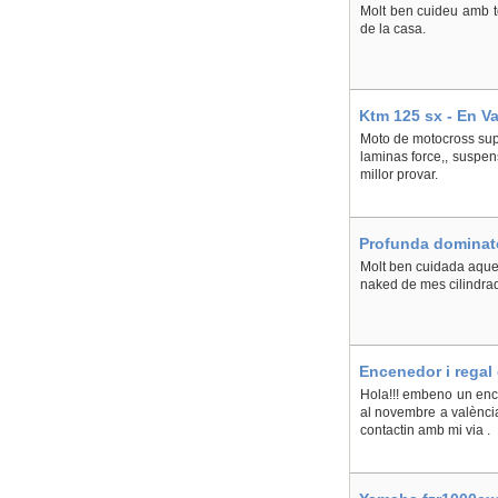
Molt ben cuideu amb to
de la casa.
Ktm 125 sx - En Val
Moto de motocross supe
laminas force,, suspens
millor provar.
Profunda dominato
Molt ben cuidada aque
naked de mes cilindrad
Encenedor i regal 
Hola!!! embeno un enc
al novembre a valència.
contactin amb mi via .