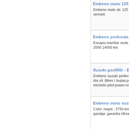
Embeno moto 125 
Embeno moto de 125. 
vermell.
Embeno profunda s
Escapis.manillar recte
2000 14000 km.
Suzuki gsx600r - E
Embeno suzuki perfecte
dia oli ,filtres i bujia
michelin pilot power no
Embeno moto suzuk
Color :negre , 3750 km
garatge ,garantia ofici