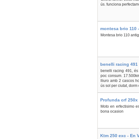
ús. funciona perfectame
montesa brio 110 -
Montesa brio 110 antiga
benelli racing 491
benelli racing 491, és
poc consum. 17.500km r
lliuro amb 2 cascos h
ús sol per ciutat, dorm
Profunda crf 250x 
Moto en erfectisimo e
bona ocasion
Ktm 250 exc - En 