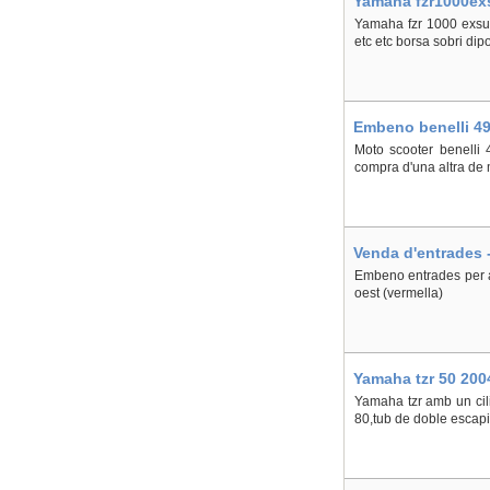
Yamaha fzr1000exs
Yamaha fzr 1000 exsup 
etc etc borsa sobri dip
Embeno benelli 49
Moto scooter benelli
compra d'una altra de 
Venda d'entrades 
Embeno entrades per al
oest (vermella)
Yamaha tzr 50 200
Yamaha tzr amb un cil
80,tub de doble escap