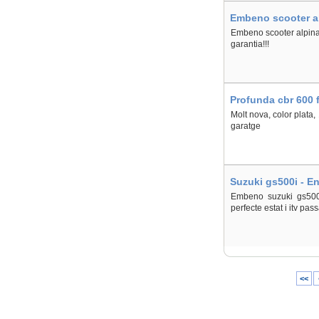
Embeno scooter al
Embeno scooter alpina 
garantia!!!
Profunda cbr 600 f
Molt nova, color plata
garatge
Suzuki gs500i - En
Embeno suzuki gs500
perfecte estat i itv pa
<<