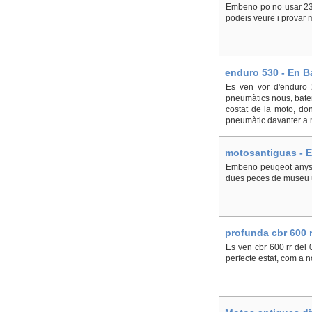
Embeno po no usar 230
podeis veure i provar 
enduro 530 - En B
Es ven vor d'enduro 
pneumàtics nous, bateri
costat de la moto, do
pneumàtic davanter a m
motosantiguas - E
Embeno peugeot anys 2
dues peces de museu u
profunda cbr 600 r
Es ven cbr 600 rr del 
perfecte estat, com a n