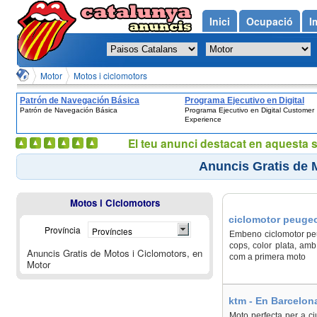
Inici
Ocupació
I
Motor
Motos i ciclomotors
Patrón de Navegación Básica
Programa Ejecutivo en Digital
Patrón de Navegación Básica
Programa Ejecutivo en Digital Customer
Customer Experience
Experience
El teu anunci destacat en aquesta 
Anuncis Gratis de 
Motos i Ciclomotors
ciclomotor peugeo
Província
Províncies
Embeno ciclomotor peu
cops, color plata, amb
Anuncis Gratis de Motos i Ciclomotors, en
com a primera moto
Motor
ktm - En Barcelona
Moto perfecta per a c