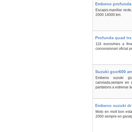
Embeno profunda s
Escapis.manillar recte
2000 14000 km.
Profunda quad trx
118 euros/mes a fina
concessionari oficial 
Suzuki gsxr600 amb
Embeno suzuki gsxr
canviada,sempre en ga
pantalons a estrenar àd
Embeno suzuki dr 
Moto en molt bon esta
2000 sempre en garatg