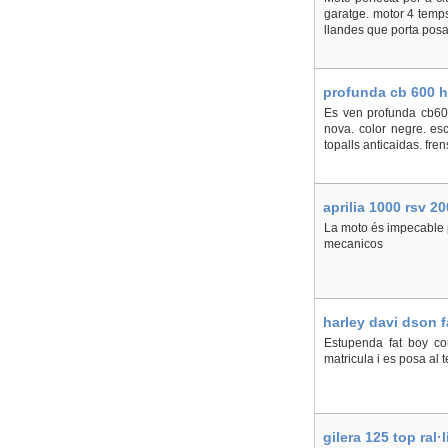
garatge. motor 4 temps
llandes que porta posa
profunda cb 600 h
Es ven profunda cb60
nova. color negre. esc
topalls anticaidas. fre
aprilia 1000 rsv 2
La moto és impecable p
mecanicos
harley davi dson f
Estupenda fat boy com
matricula i es posa al 
gilera 125 top ral