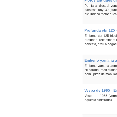
Motos antigues di
Per falta d'espai ven
tubs,bsa any 30 ,zun
bicilindrica motor duc
Profunda cbr 125 -
Embeno cbr 125 tricol
profunda, recentment t
perfecta, preu a negoci
Embeno yamaha ae
Embeno yamaha aerox r
cilindrada. molt cuida
nom i piton de manillar
Vespa de 1965 - En
Vespa de 1965 (vermel
aquesta sinistrada)