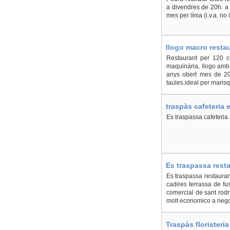
a divendres de 20h. a 
mes per línia (i.v.a. no 
llogo macro resta
Restaurant per 120 c
maquinària, llogo amb 
anys obert mes de 20
taules.ideal per marisqu
traspàs cafeteria 
Es traspassa cafeteria 
Es traspassa resta
- En Alacant, San 
Es traspassa restauran
cadires terrassa de fus
comercial de sant rodri
molt economico a negoc
Traspàs floristeria