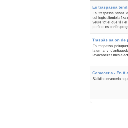
Es traspassa tenda
Raspeig/Sant Vice
Es traspassa tenda de
col·legis.clientela fix
veure tot el que té i
però tot es parlés.preg
Traspàs salon de p
Es traspassa peluqueri
la.un any d'antiguedad
lavacabezas.mes elect
Cerveceria - En Al
S'alkila cerveceria aque