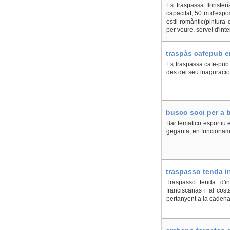
Es traspassa floriste
capacitat, 50 m d'expo
estil romàntic(pintura 
per veure. servei d'inter
traspàs cafepub e
Es traspassa cafe-pub 
des del seu inaguracio
busco soci per a b
Bar tematico esportiu e
geganta, en funciona
traspasso tenda in
Traspasso tenda d'in
franciscanas i al cos
pertanyent a la cadena