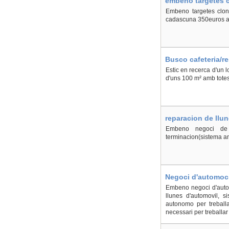
embeno targetes c
Embeno targetes clona
cadascuna 350euros amb
Busco cafeteria/re
Estic en recerca d'un l
d'uns 100 m² amb totes 
reparacion de llun
Embeno negoci de re
terminacion(sistema am
Negoci d'automoci
Embeno negoci d'autom
llunes d'automovil, s
autonomo per treballar
necessari per treballa