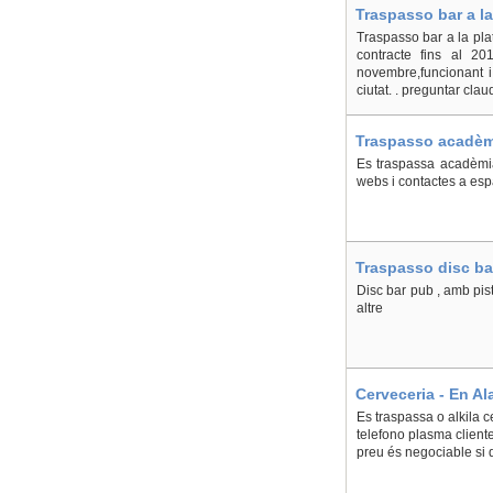
Traspasso bar a la
Traspasso bar a la pla
contracte fins al 2
novembre,funcionant i
ciutat. . preguntar clau
Traspasso acadèmi
Es traspassa acadèmia
webs i contactes a esp
Traspasso disc bar
Disc bar pub , amb pista
altre
Cerveceria - En Al
Es traspassa o alkila c
telefono plasma cliente
preu és negociable si 