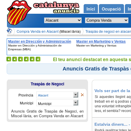
Inici
Ocupació
I
Compra Venda en Alacant
(Miscel·lània)
Traspàs de negoci en alacan
Master en Dirección y Administración
Master en Marketing y Ventas
Master en Dirección y Administración de
Master en Marketing y Ventas
de Empresas (MBA)
Empresas (MBA)
El teu anunci destacat en aquesta 
Anuncis Gratis de Traspàs 
Traspàs de Negoci
Vols ser part de 
Província
Alacant
Si aquestes llegint a
treball en el q podras 
Municipi
Municipi
una voluntat infrangible
Anuncis Gratis de Traspàs de Negoci, en
less, et sembla? recor
Miscel·lània, en Compra Venda en Alacant
Estalvia diners... 
Podrà realitzar totes l