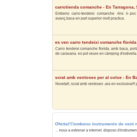
carrotienda comanche - En Tarragona, 
Embeno carro-tendeixi comanche -linx ii-.poc
avanç.baca en part superior molt practica.
es ven carro tendeixi comanche florida 
Carro tendeixi comanche florida. amb baca, port
de caravana. es pot veure en càmping d'estivella
scrat amb ventoses per al cotxe - En B
Novetat!, scrat amb ventoses .ara en exclusiva!!! p
Oferta!!!!embeno instruments de vent me
València, Valencia
... nous a estrenar a internet. disposo d'instrument