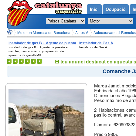
Inici
Ocupació
I
Motor en Manresa en Barcelona
Altres Vehicles en Manresa en Barc
Autocaravanes i Remolcs
Instalador de gas B + Agente de puesta
Instalador de Gas A
Instalador de gas B + Agente de puesta en
Instalador de Gas A
en marcha, mantenimiento y
marcha, mantenimiento y reparación de
reparación de aparatos de gas APMR
aparatos de gas APMR
El teu anunci destacat en aquesta 
Comanche J
Marca Jamet modelo
Fabricada el año 198
Dimensiones Plegada
Peso máximo de arra
2 Habitaciones cama
pasillo central, avan
Llamar al 630903822
Precio 980€