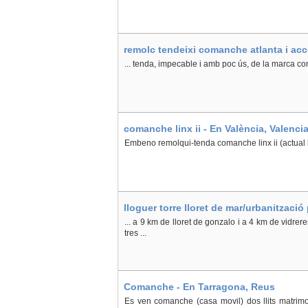
remolc tendeixi comanche atlanta i acc
... tenda, impecable i amb poc ús, de la marca c
comanche linx ii - En València, Valenci
Embeno remolqui-tenda comanche linx ii (actual k
lloguer torre lloret de mar/urbanització
... a 9 km de lloret de gonzalo i a 4 km de vidrer
tres ...
Comanche - En Tarragona, Reus
Es ven comanche (casa movil) dos llits matrimon