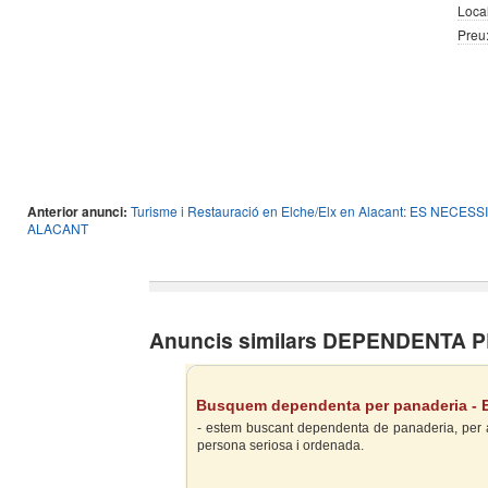
Local
Preu
Anterior anunci:
Turisme i Restauració en Elche/Elx en Alacant: ES N
ALACANT
Anuncis similars DEPENDENTA 
Busquem dependenta per panaderia - E
- estem buscant dependenta de panaderia, per a 
persona seriosa i ordenada.