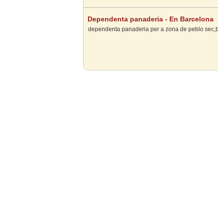
Dependenta panaderia - En Barcelona
dependenta panaderia per a zona de peblo sec,ba