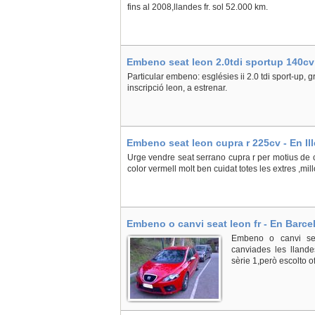
fins al 2008,llandes fr. sol 52.000 km.
Embeno seat leon 2.0tdi sportup 140cv 
Particular embeno: esglésies ii 2.0 tdi sport-up, gr
inscripció leon, a estrenar.
Embeno seat leon cupra r 225cv - En Il
Urge vendre seat serrano cupra r per motius de
color vermell molt ben cuidat totes les extres ,mil
Embeno o canvi seat leon fr - En Barcel
Embeno o canvi seat
canviades les lland
sèrie 1,però escolto o