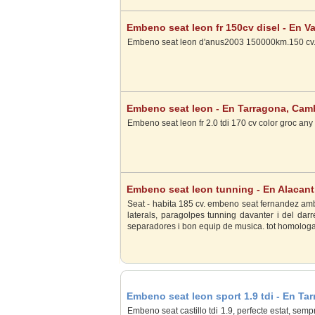
Embeno seat leon fr 150cv disel - En V
Embeno seat leon d'anus2003 150000km.150 cv.
Embeno seat leon - En Tarragona, Camb
Embeno seat leon fr 2.0 tdi 170 cv color groc an
Embeno seat leon tunning - En Alacant,
Seat - habita 185 cv. embeno seat fernandez amb
laterals, paragolpes tunning davanter i del darre
separadores i bon equip de musica. tot homologa
Embeno seat leon sport 1.9 tdi - En Ta
Embeno seat castillo tdi 1.9, perfecte estat, sempre