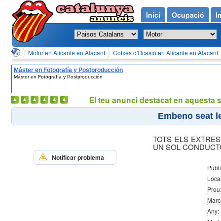
Inici
Ocupació
I
Motor en Alicante en Alacant
Cotxes d'Ocasió en Alicante en Alacant
Máster en Fotografía y Postproducción
Máster en Fotografía y Postproducción
El teu anunci destacat en aquesta 
Embeno seat le
TOTS ELS EXTRE
UN SOL CONDUCT
Notificar problema
Publi
Local
Preu
Marc
Any: