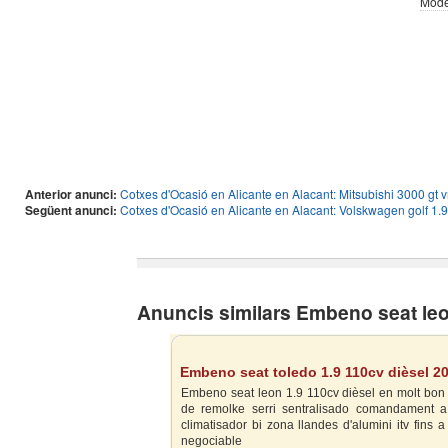
Mode
Anterior anunci:
Cotxes d'Ocasió en Alicante en Alacant: Mitsubishi 3000 gt v
Següent anunci:
Cotxes d'Ocasió en Alicante en Alacant: Volskwagen golf 1.9
Anuncis similars Embeno seat leo
Embeno seat toledo 1.9 110cv dièsel 20
Embeno seat leon 1.9 110cv dièsel en molt bon es
de remolke serri sentralisado comandament a 
climatisador bi zona llandes d'alumini itv fins 
negociable