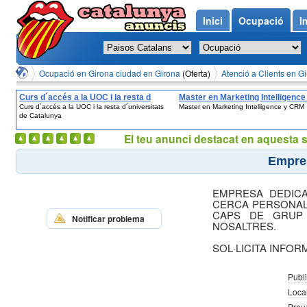
Inici
Ocupació
I
Ocupació en Girona ciudad en Girona
(Oferta)
Atenció a Clients en G
Curs d´accés a la UOC i la resta d
Master en Marketing Intelligence
Curs d´accés a la UOC i la resta d´universitats
Master en Marketing Intelligence y CRM
´universitats de Catalunya
CRM
de Catalunya
El teu anunci destacat en aquesta 
Empres
EMPRESA DEDICA
CERCA PERSONAL 
CAPS DE GRUP
Notificar problema
NOSALTRES.
SOL·LICITA INFOR
Publi
Local
Preu