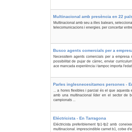
Multinacional amb presència en 22 païs
Palma de Mallorca
Multinacional amb seu a illes balears, selecciona 
telecomunicacions i energies. per concertar entrev
Busco agents comercials per a empresa
Necessitem agents comercials per a empresa m
possibilitat de pujar de càrrec, enviar curricu
ace mancada experiència i tampoc importa l'edat
Parles inglesnecesitamos persones - E
... a hores flexibles i parcial és el que aquesta 
amb una multinacional líder en el sector de b
campionats ...
Eléctricista - En Tarragona
Eléctricista preferiblement fp1-fp2 amb coneix
multinacional. imprescindible carnet b1, cotxe d