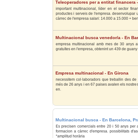
Teleoperadores per a entitat financera 
important multinacional, líder en el sector fin
productes i serveis de l'empresa. desenvolupar una
càrrec de l'empresa salari: 14.000 a 15.000 + benef
Multinacional busca venedor/a - En Ba
empresa multinacional amb mes de 30 anys al 
gratuïtes en l'empresa, obtenint un 439 de guany in
Empresa multinacional - En Girona
necessitem col·laboradors que treballin des de 
més de 26 anys i en 67 paises avalen els nostres p
en.
Multinacional busca - En Barcelona, Pra
Es precisen comercials entre 20 i 50 anys per a
formacion a càrrec d'empresa. possibilitats d'a
*amplitud horària