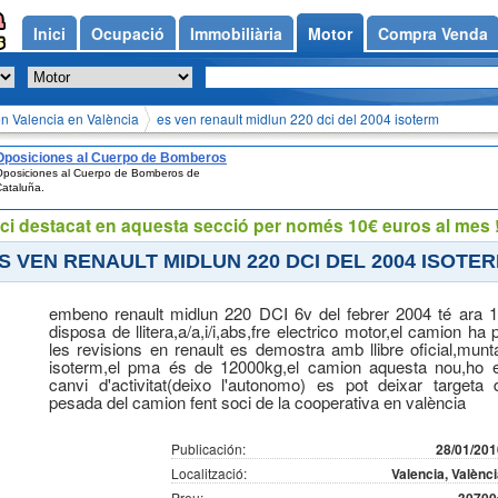
Inici
Ocupació
Immobiliària
Motor
Compra Venda
 en València
en Valencia en València
es ven renault midlun 220 dci del 2004 isoterm
Oposiciones al Cuerpo de Bomberos
Oposiciones al Cuerpo de Bomberos de
de Cataluña.
ataluña.
ci destacat en aquesta secció per només 10€ euros al mes !
S VEN RENAULT MIDLUN 220 DCI DEL 2004 ISOTE
embeno renault midlun 220 DCI 6v del febrer 2004 té ara 
disposa de llitera,a/a,i/i,abs,fre electrico motor,el camion ha
les revisions en renault es demostra amb llibre oficial,mun
isoterm,el pma és de 12000kg,el camion aquesta nou,ho
canvi d'activitat(deixo l'autonomo) es pot deixar targeta 
pesada del camion fent soci de la cooperativa en valència
Publicación:
28/01/201
Localització:
Valencia, Valènc
Preu: