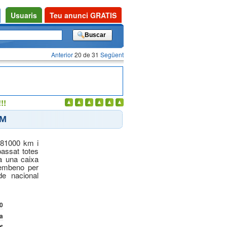
Usuaris
Teu anunci GRATIS
Anterior
20 de 31
Següent
!!
RM
181000 km i
 passat totes
ta una caixa
 embeno per
de nacional
0
ia