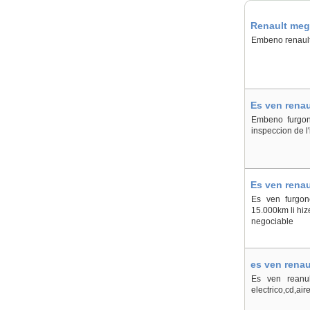
Renault meg
Embeno renault
Es ven renaul
Embeno furgone
inspeccion de l
Es ven renau
Es ven furgon
15.000km li hiz
negociable
es ven renaul
Es ven reanul
electrico,cd,ai