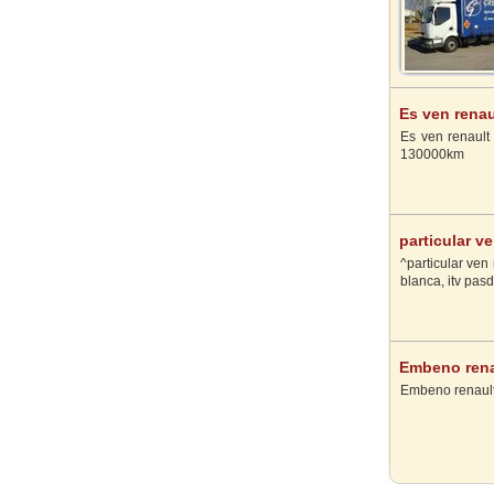
Es ven renau
Es ven renault 
130000km
particular v
^particular ven
blanca, itv pas
Embeno renau
Llobregat (L'
Embeno renault 