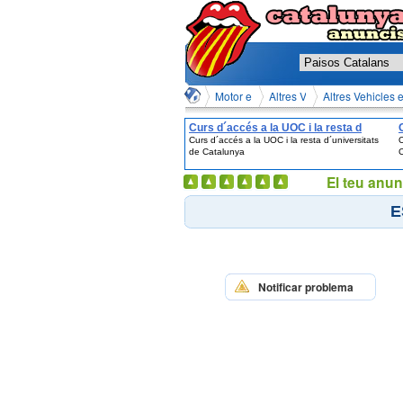
Motor en Valencia en València
Altres Vehicles en Valencia
Altres Vehicles 
Curs d´accés a la UOC i la resta d
Curs d´accés a la UOC i la resta d´universitats
´universitats de Catalunya
de Catalunya
C
El teu anun
E
Notificar problema