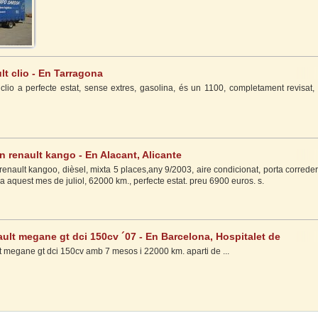
lt clio - En Tarragona
clio a perfecte estat, sense extres, gasolina, és un 1100, completament revisat, 
en renault kango - En Alacant, Alicante
 renault kangoo, dièsel, mixta 5 places,any 9/2003, aire condicionat, porta correder
da aquest mes de juliol, 62000 km., perfecte estat. preu 6900 euros. s.
lt megane gt dci 150cv ´07 - En Barcelona, Hospitalet de
)
megane gt dci 150cv amb 7 mesos i 22000 km. aparti de ...