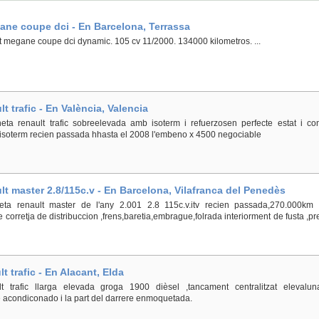
ane coupe dci - En Barcelona, Terrassa
 megane coupe dci dynamic. 105 cv 11/2000. 134000 kilometros. ...
t trafic - En València, Valencia
ta renault trafic sobreelevada amb isoterm i refuerzosen perfecte estat i co
'isoterm recien passada hhasta el 2008 l'embeno x 4500 negociable
lt master 2.8/115c.v - En Barcelona, Vilafranca del Penedès
eta renault master de l'any 2.001 2.8 115c.v.itv recien passada,270.000km 
e corretja de distribuccion ,frens,baretia,embrague,folrada interiorment de fusta ,pr
t trafic - En Alacant, Elda
t trafic llarga elevada groga 1900 dièsel ,tancament centralitzat elevalun
re acondiconado i la part del darrere enmoquetada.