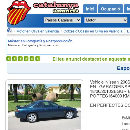
Inici
Ocupació
I
Motor en Oliva en València
Cotxes d'Ocasió en Oliva en València
E
Máster en Fotografía y Postproducción
Máster en Fotografía y Postproducción
El teu anunci destacat en aquesta 
Espor
Vehicle Nissan 2
EN GARATGEINSP
18/06/2010SEGUR
PORTES164000 KM
EN PERFECTES C
Publi
Local
Preu