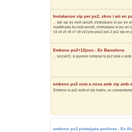
Instalacion xip per ps2, xbox i wii en p
Palma de Mallorca
... del xip és molt senzill, s'introdueix el joc en
modificada és molt senzill, s'introdueix el joc en l
v3 v4 v5 v6 v7 v9 v10 psx psx2 psx-2 ps2 xip en ps
Embeno ps2+12jocs - En Barcelona
... soccer2). si quereis comprar la ps2 sola o amb 
embeno ps2 com a nova amb xip amb ext
Valencia
Embeno la ps2 amb el xip matrix, un comandament,
embeno ps2 piratejada perfecta - En Al