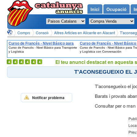
Inici
Ocupació
I
Compra Venda en Alicante en Alacant
Consoles i Videojocs en Alicante en Alacant
Altres Articles en Alicante en Alacant
(Electrònica)
T'aconsegu
Curso de Francés - Nivel Básico para
Curso de Francés - Nivel Básico
Curso de Francés - Nivel Básico para Transporte
Curso de Francés - Nivel Básico para Tr
Transporte y Logística
Transporte y Logística con
y Logística
y Logística con Conversación
Conversación
El teu anunci destacat en aquesta 
T'ACONSEGUEIXO EL J
T'aconsegueixo el jo
Barats i provats aba
Notificar problema
Consultar per o msn 
Publi
Local
Preu