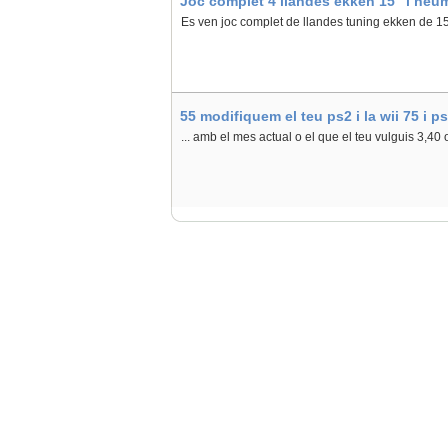
Joc complet 4 llandes ekken 15" i neum
Es ven joc complet de llandes tuning ekken de 15 ,
55 modifiquem el teu ps2 i la wii 75 i p
... amb el mes actual o el que el teu vulguis 3,40