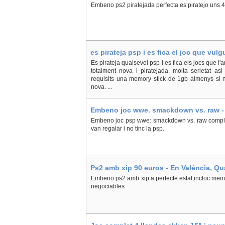
Embeno ps2 piratejada perfecta es piratejo uns 4 
es pirateja psp i es fica el joc que vul
En València, Valencia
Es pirateja qualsevol psp i es fica els jocs que l
totalment nova i piratejada. molta serietat a
requisits una memory stick de 1gb almenys si n
nova. ...
Embeno joc wwe. smackdown vs. raw -
Embeno joc psp wwe: smackdown vs. raw compl
van regalar i no tinc la psp.
Ps2 amb xip 90 euros - En València, Qu
Embeno ps2 amb xip a perfecte estat,incloc mem
negociables