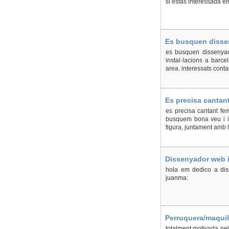
si estàs interessada env
Es busquen disse
es busquen dissenyad
instal·lacions a barce
area. interessats contac
Es precisa cantan
es precisa cantant fe
busquem bona veu i ima
figura, juntament amb l
Dissenyador web i
hola em dedico a diss
juanma:
Perruquera/maquill
totalment motivada pel