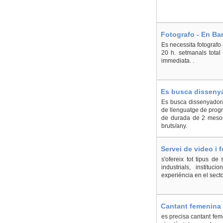
Fotografo - En Bar
Es necessita fotografo a
20 h. setmanals total
immediata. .
Es busca dissenya
Es busca dissenyador/a
de llenguatge de progra
de durada de 2 mesos 
bruts/any.
Servei de video i 
s'ofereix tot tipus de
industrials, instituci
experiéncia en el sect
Cantant femenina 
es precisa cantant fem