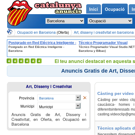
Inici
Ocupació
I
Ocupació en Barcelona
(Oferta)
Art, disseny i creativitat en barcelona
Postgrado en Red Eléctrica Inteligente -
Técnico Programador Visual
Postgrado en Red Eléctrica Inteligente -
Técnico Programador Visual Studio.NET
Barcelona
Studio.NET (Sólo Barcelona y Bil
Barcelona
Barcelona y Bilbao)
El teu anunci destacat en aquesta 
Anuncis Gratis de Art, Dissen
Art, Disseny i Creativitat
Càsting per video 
Província
Barcelona
Càsting per video cl
caucàsica- homes i
Municipi
Municipi
diferentsinteressats m
Anuncis Gratis de Art, Disseny i
casting.videoclip@gmail
Creativitat, en Oferta, en Ocupació en
Barcelona
Tècnics aplicats d
Necessitem dissenyador