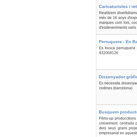
Caricaturistes i r
Realitzem divertidisima
més de 16 anys d'expe
marques com lois, coc
d'esdeveniments varis 
Perruquera - En B
Es busca perruquera p
932008126
Dissenyador gràfic
Es necessita dissenyado
codines (barcelona)
Busquem producto
Films-up producctions 
creixement. centrada p
dels seus grans proje
empresarial en aquests