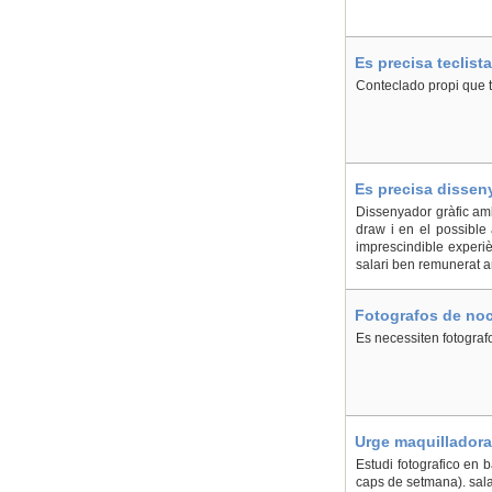
Es precisa teclist
Conteclado propi que ta
Es precisa dissen
Barcelona, Sant F
Dissenyador gràfic amb
draw i en el possible
imprescindible experièn
salari ben remunerat am
Fotografos de noc
Es necessiten fotograf
Urge maquilladora
Estudi fotografico en 
caps de setmana). sala