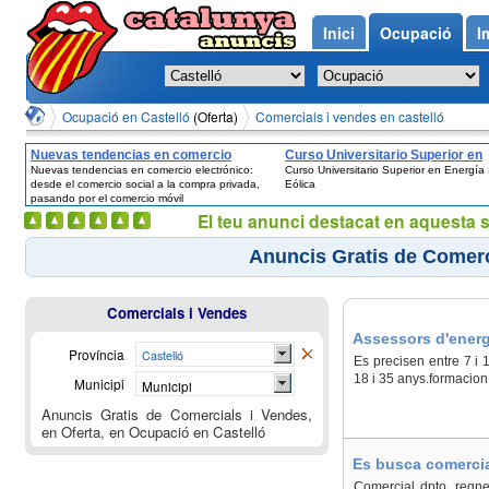
Inici
Ocupació
I
Ocupació en Castelló
(Oferta)
Comercials i vendes en castelló
Nuevas tendencias en comercio
Curso Universitario Superior en
Nuevas tendencias en comercio electrónico:
Curso Universitario Superior en Energía 
electrónico: desde el comercio social a
Energía Solar y Eólica
desde el comercio social a la compra privada,
Eólica
la compra privada, pasando por el
pasando por el comercio móvil
comercio móvil
El teu anunci destacat en aquesta 
Anuncis Gratis de Comerci
Comercials i Vendes
Assessors d'energi
Província
Castelló
Es precisen entre 7 i 
18 i 35 anys.formacion
Municipi
Municipi
Anuncis Gratis de Comercials i Vendes,
en Oferta, en Ocupació en Castelló
Es busca comercial
Comercial dpto. regne 