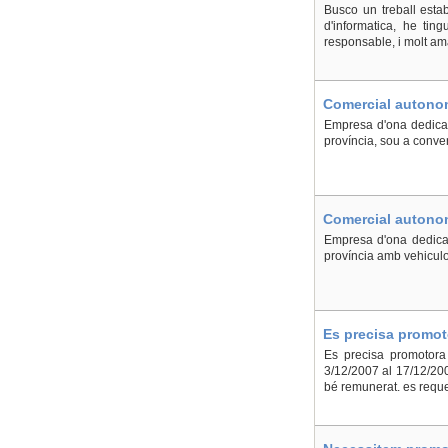
Busco un treball estab
d'informatica, he tin
responsable, i molt a
Comercial autonomo
Plana
Empresa d'ona dedicada
província, sou a conve
Comercial autonomo
Empresa d'ona dedicada
província amb vehiculo
Es precisa promoto
Es precisa promotora 
3/12/2007 al 17/12/2007
bé remunerat. es reque