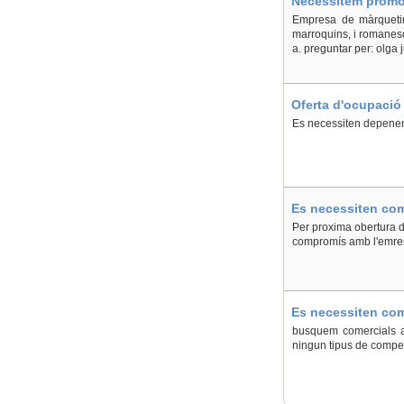
Necessitem promot
Plana/Castelló de 
Empresa de màrqueting
marroquins, i romaneso
a. preguntar per: olga 
Oferta d'ocupació 
Es necessiten depenent
Es necessiten come
Per proxima obertura d
compromís amb l'emresa
Es necessiten come
p. basc - En Caste
busquem comercials a
ningun tipus de compen