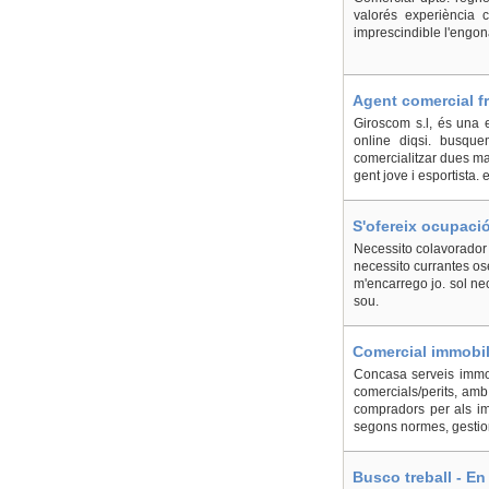
valorés experiència 
imprescindible l'engon
Agent comercial f
Giroscom s.l, és una 
online diqsi. busque
comercialitzar dues m
gent jove i esportista. 
S'ofereix ocupació
Necessito colavorador 
necessito currantes ose
m'encarrego jo. sol ne
sou.
Comercial immobili
Concasa serveis immobi
comercials/perits, amb
compradors per als imm
segons normes, gestiona
Busco treball - E