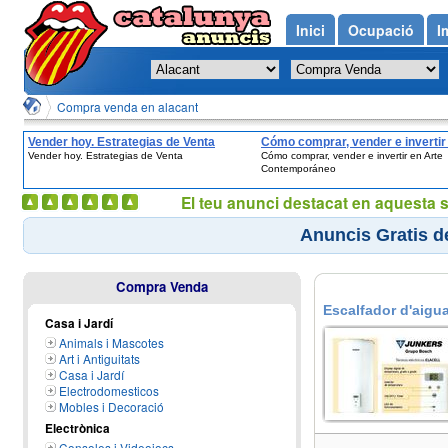
Inici
Ocupació
I
Compra venda en alacant
Vender hoy. Estrategias de Venta
Cómo comprar, vender e invertir
Vender hoy. Estrategias de Venta
Cómo comprar, vender e invertir en Arte
Arte Contemporáneo
Contemporáneo
El teu anunci destacat en aquesta 
Anuncis Gratis d
Compra Venda
Escalfador d'aigua
Casa i Jardí
Animals i Mascotes
Art i Antiguitats
Casa i Jardí
Electrodomesticos
Mobles i Decoració
Electrònica
Consoles i Videojocs