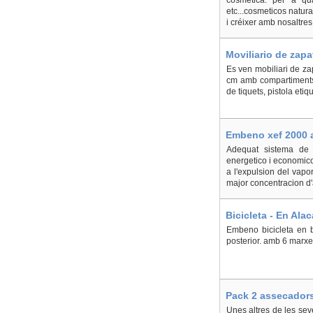
cosmètica. per a qu
etc...cosmeticos natura
i créixer amb nosaltr
Moviliario de zapa
Es ven mobiliari de z
cm amb compartiments.
de tiquets, pistola eti
Embeno xef 2000 a
Adequat sistema de se
energetico i economic
a l'expulsion del vapo
major concentracion d'
Bicicleta - En Alac
Embeno bicicleta en 
posterior. amb 6 marxes
Pack 2 assecadors 
Unes altres de les sev