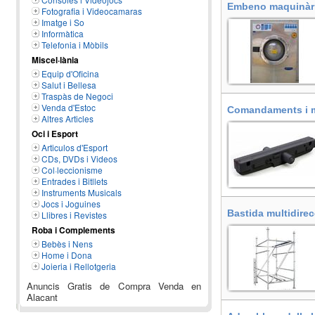
Embeno maquinària
Fotografia i Videocamaras
Imatge i So
Informàtica
Telefonia i Mòbils
Miscel·lània
Equip d'Oficina
Salut i Bellesa
Traspàs de Negoci
Venda d'Estoc
Comandaments i mo
Altres Articles
Oci i Esport
Articulos d'Esport
CDs, DVDs i Videos
Col·leccionisme
Entrades i Bitllets
Instruments Musicals
Jocs i Joguines
Bastida multidirec
Llibres i Revistes
Roba i Complements
Bebès i Nens
Home i Dona
Joieria i Rellotgeria
Anuncis Gratis de Compra Venda en
Alacant