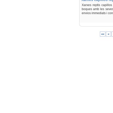
Xarxes reptis capillo
boques amb les seves a
envios immediats i c
<<
<