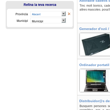
Adorable cadells b
Refina la teva recerca
Tinc molt bonics, cad
altres mascotes. posa'
Província
Alacant
Municipi
Municipi
Generador d'ozó / 
Ordinador portatil
Distribuidor@s de 
Busquem persones seri