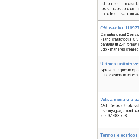
edition són: - motor 
resistències de crom i 
- aire fred instantani ac
Cfd werlisa 110977
Garantia oficial 2 anys
- rang d'autofocus: 0,
pantalla tft 2,4" forma
8gb - maneres d'enregi
Ultimes unitats ve
Aprovech aquesta oport
a fi d'existència.tel.6
Vels a mesura a pa
J&d núvies ofereix ve
espanya,pagament cont
tel.697 483 798
Termos electricos 