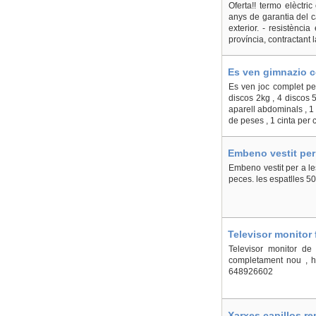
Oferta!! termo elèctric
anys de garantia del ca
exterior. - resistènci
província, contractant l
Es ven gimnazio co
Es ven joc complet per
discos 2kg , 4 discos 
aparell abdominals , 1
de peses , 1 cinta per 
Embeno vestit per 
Embeno vestit per a le
peces. les espatlles 50
Televisor monitor 
Televisor monitor de
completament nou , ho
648926602
Xarxes capillos r