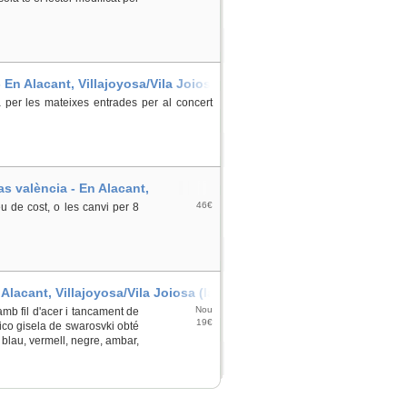
- En Alacant, Villajoyosa/Vila Joiosa
a per les mateixes entrades per al concert
s valència - En Alacant,
46€
u de cost, o les canvi per 8
Alacant, Villajoyosa/Vila Joiosa (la)
Nou
amb fil d'acer i tancament de
19€
tico gisela de swarosvki obté
 blau, vermell, negre, ambar,