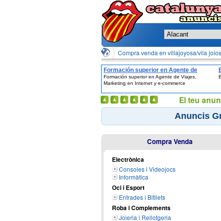
Compra venda en villajoyosa/vila joios
Formación superior en Agente de
Formación superior en Agente de Viajes,
B
Viajes, Marketing en Internet y e-
Marketing en Internet y e-commerce
commerce
El teu anun
Anuncis Gr
Compra Venda
Electrònica
Consoles i Videojocs
Informàtica
Oci i Esport
Entrades i Bitllets
Roba i Complements
Joieria i Rellotgeria