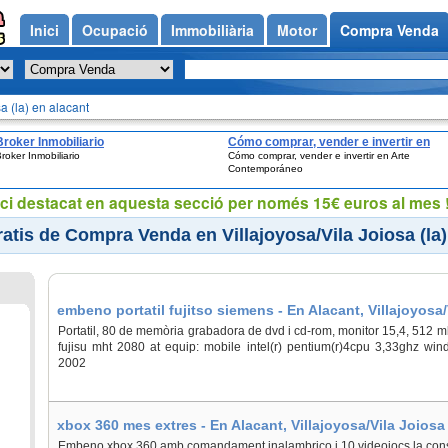
Inici
Ocupació
Immobiliària
Motor
Compra Venda
a (la) en alacant
Broker Inmobiliario
Cómo comprar, vender e invertir en
roker Inmobiliario
Cómo comprar, vender e invertir en Arte
Arte Contemporáneo
Contemporáneo
ci destacat en aquesta secció per només 15€ euros al mes !
atis de Compra Venda en Villajoyosa/Vila Joiosa (la)
embeno portatil fujitso siemens - En Alacant, Villajoyosa/
Portatil, 80 de memòria grabadora de dvd i cd-rom, monitor 15,4, 512 mb
fujisu mht 2080 at equip: mobile intel(r) pentium(r)4cpu 3,33ghz win
2002
xbox 360 mes extres - En Alacant, Villajoyosa/Vila Joiosa 
Embeno xbox 360 amb comandament inalambrico i 10 videojocs,la consol