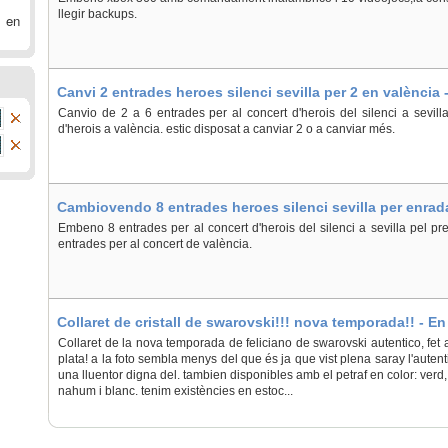
llegir backups.
 en
Canvi 2 entrades heroes silenci sevilla per 2 en valència 
(la)
Canvio de 2 a 6 entrades per al concert d'herois del silenci a sevill
d'herois a valència. estic disposat a canviar 2 o a canviar més.
Cambiovendo 8 entrades heroes silenci sevilla per enrada
Villajoyosa/Vila Joiosa (la)
Embeno 8 entrades per al concert d'herois del silenci a sevilla pel pre
entrades per al concert de valència.
Collaret de cristall de swarovski!!! nova temporada!! - En 
Collaret de la nova temporada de feliciano de swarovski autentico, fet 
plata! a la foto sembla menys del que és ja que vist plena saray l'auten
una lluentor digna del. tambien disponibles amb el petraf en color: verd,
nahum i blanc. tenim existències en estoc...