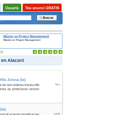
Usuaris
Teu anunci GRATIS
Máster en Project Management
Máster en Project Management
!!
 en Alacant
Vila Joiosa (la)
Nou
 de ram sistema d'arxiu:ntfs
dows xp profecional version
(la)
245€
a té el lector modificat per