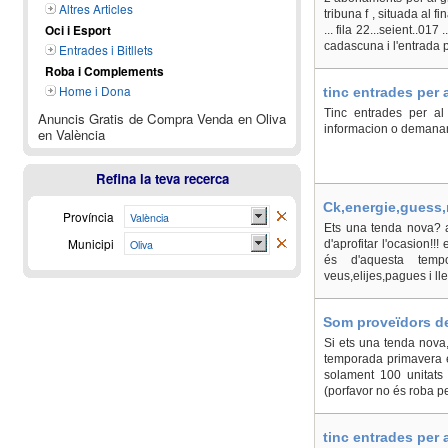
Altres Articles
tribuna f , situada al f
Oci i Esport
... fila 22...seient..01
cadascuna i l'entrada p
Entrades i Bitllets
Roba i Complements
Home i Dona
tinc entrades per a
Tinc entrades per al
Anuncis Gratis de Compra Venda en Oliva
informacion o demanar
en València
Refina la teva recerca
Ck,energie,guess,m
Província
València
Ets una tenda nova? a
Municipi
Oliva
d'aprofitar l'ocasion!
és d'aquesta tempo
veus,elijes,pagues i lles
Som proveïdors de
En València, Oliva
Si ets una tenda nova,
temporada primavera e
solament 100 unitats 
(porfavor no és roba per
tinc entrades per 