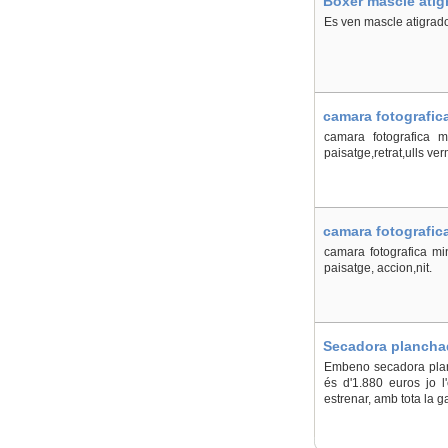
Boxer mascle atigr
Es ven mascle atigrad
camara fotografica
camara fotografica m
paisatge,retrat,ulls verm
camara fotografica
camara fotografica mi
paisatge, accion,nit.
Secadora planchad
Embeno secadora planc
és d'1.880 euros jo l
estrenar, amb tota la g