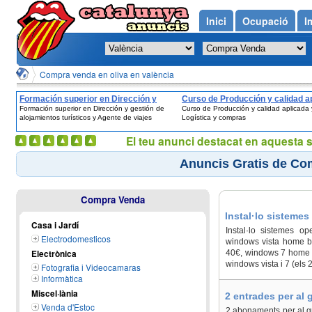
Inici
Ocupació
I
Compra venda en oliva en valència
Formación superior en Dirección y
Curso de Producción y calidad a
Formación superior en Dirección y gestión de
Curso de Producción y calidad aplicada 
gestión de alojamientos turísticos y
y Logística y compras
alojamientos turísticos y Agente de viajes
Logística y compras
Agente de viajes
El teu anunci destacat en aquesta 
Anuncis Gratis de Co
Compra Venda
Instal·lo sistemes
Casa i Jardí
Instal·lo sistemes o
Electrodomesticos
windows vista home ba
Electrònica
40€, windows 7 home p
windows vista i 7 (els 
Fotografia i Videocamaras
Informàtica
Miscel·lània
2 entrades per al 
Venda d'Estoc
2 abonaments per al gr