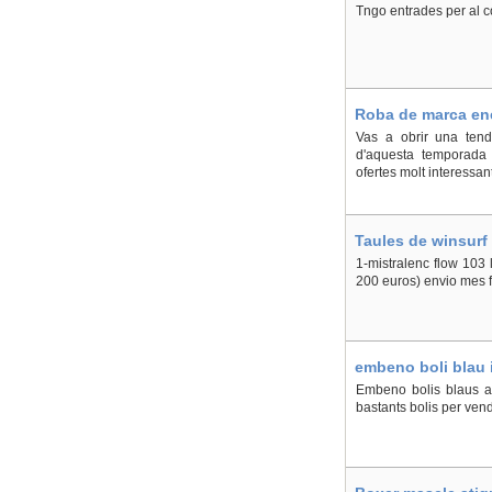
Tngo entrades per al c
Roba de marca ene
Vas a obrir una tend
d'aquesta temporada 
ofertes molt interessa
Taules de winsurf (
1-mistralenc flow 103 l
200 euros) envio mes f
embeno boli blau i
Embeno bolis blaus a 
bastants bolis per vend