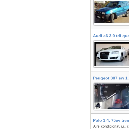
Audi a6 3.0 tdi qua
Peugeot 307 sw 1.6
Polo 1.4, 75cv tre
Aire condicionat, i.i.,