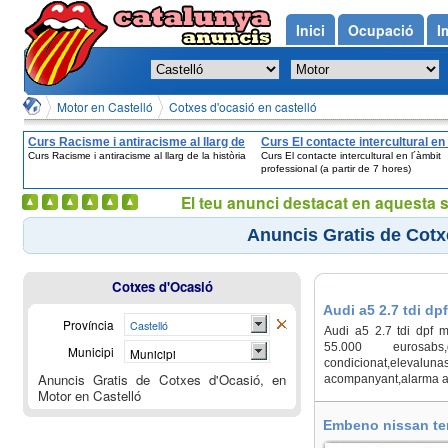
Inici
Ocupació
I
Motor en Castelló
Cotxes d'ocasió en castelló
Curs Racisme i antiracisme al llarg de
Curs El contacte intercultural en 
Curs Racisme i antiracisme al llarg de la història
Curs El contacte intercultural en l´àmbit
la història
´àmbit professional (a partir de 7
professional (a partir de 7 hores)
El teu anunci destacat en aquesta 
Anuncis Gratis de Cotx
Cotxes d'Ocasió
Audi a5 2.7 tdi dpf
Província
Castelló
Audi a5 2.7 tdi dpf m
55.000 eurosabs,di
Municipi
Municipi
condicionat,elevaluna
Anuncis Gratis de Cotxes d'Ocasió, en
acompanyant,alarma anti
Motor en Castelló
Embeno nissan terr