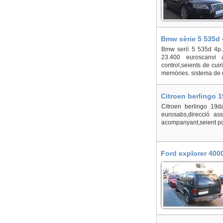
Bmw sèrie 5 535d 4
Bmw seriï 5 535d 4p.a
23.400 euroscanvi au
control,seients de cuir
memòries. sistema de n
Citroen berlingo 1
Citroen berlingo 19d
eurosabs,direcció ass
acompanyant,seient pos
Ford explorer 4000