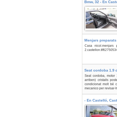
Bmw, 32 - En Caste
Menjars preparats 
Casa nicol.menjars pr
2.castellon.tlf6275053
Seat cordoba 1.9 d
Seat cordoba, motor 
arriben) cristalls po
condicionat molt bé c
mecanico per revisar-ho
- En Castelló, Cas