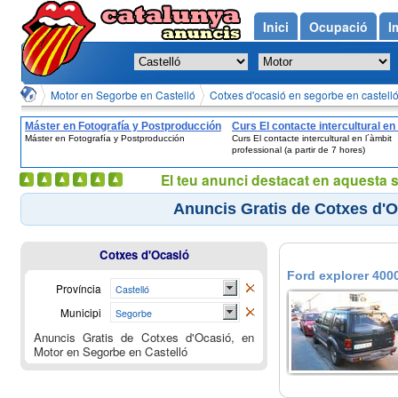
Inici
Ocupació
I
Motor en Segorbe en Castelló
Cotxes d'ocasió en segorbe en castell
Máster en Fotografía y Postproducción
Curs El contacte intercultural en 
Máster en Fotografía y Postproducción
Curs El contacte intercultural en l´àmbit
´àmbit professional (a partir de 7
professional (a partir de 7 hores)
El teu anunci destacat en aquesta 
Anuncis Gratis de Cotxes d'O
Cotxes d'Ocasió
Ford explorer 4000
Província
Castelló
Municipi
Segorbe
Anuncis Gratis de Cotxes d'Ocasió, en
Motor en Segorbe en Castelló