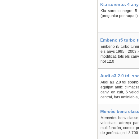
Kia sorento. 4 any
Kia sorento negre. 5 p
(preguntar per raquel
Embeno r5 turbo t
Embeno r5 turbo tunnin
els anys 1995 i 2003.
modificat. tots els ca
ho! 12.0
Audi a3 2.0 tdi sp
Audi a3 2.0 tdi sport
equipat amb: climatiza
canvi en cuir, 6 veloc
central, fars antiniebla
Mercès benz class
Mercedes benz classe b 
velocitats, adreça para
multifunción, control p
de gerència, sol 8.700