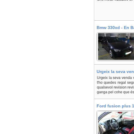
Bmw 330xd - En Ba
Urgeix la seva ven
Urgeix la seva venda 
t'ho quedes regal segu
qualsevol revision re
ganga pel cohe que és .
Ford fusion plus 