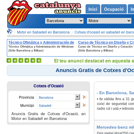
Inici
Ocupació
I
Motor en Sabadell en Barcelona
Cotxes d'ocasió en sabadell en bar
Técnico Ofimática y Administración de
Curso de Técnico en Diseño y C
Técnico Ofimática y Administración de Windows
Curso de Técnico en Diseño y Creación
Windows (Sólo Barcelona y Bilbao)
Web (Sólo Barcelona y Bilbao)
(Sólo Barcelona y Bilbao)
(Sólo Barcelona y Bilbao)
El teu anunci destacat en aquesta 
Anuncis Gratis de Cotxes d'Oc
Cotxes d'Ocasió
- En Barcelona, S
Província
Barcelona
• itv vàlida fins a 31 
coixí de seguretat con
Municipi
Sabadell
radio cd i usb,• retrovi
Anuncis Gratis de Cotxes d'Ocasió, en
Motor en Sabadell en Barcelona
Mercedes-benz ml4
Gris metal·litzat250 c