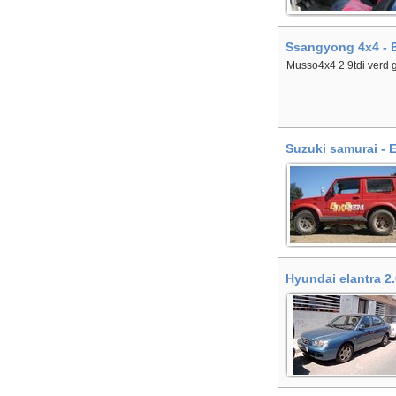
Ssangyong 4x4 - E
Musso4x4 2.9tdi verd gri
Suzuki samurai - 
Hyundai elantra 2.