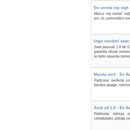
En venda mg mgf a
Marca: mg model: mgf 
poc ús, pneumàtics nou
Urge vendre! seat 
Seat pascual 1.9 tdi 
garantia oficial. revi
la ràdio aquesta canvia
Mazda mx3 - En Ba
Particular. perfecte e
llandes aliatge, retrovi
Audi a4 1.8 - En B
Particular. adreça as
climatizador, airbag co