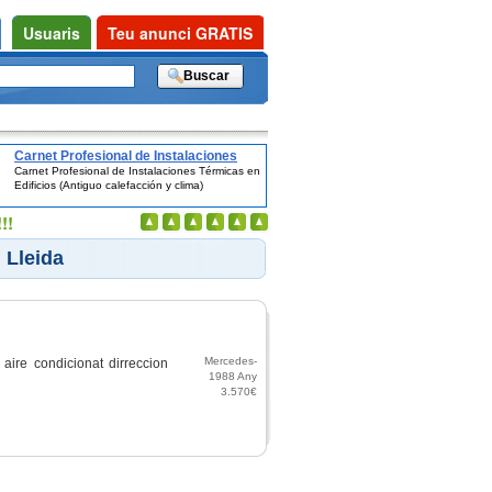
Usuaris
Teu anunci GRATIS
Carnet Profesional de Instalaciones
Carnet Profesional de Instalaciones Térmicas en
Térmicas en Edificios (Antiguo
Edificios (Antiguo calefacción y clima)
calefacción y clima)
!!
 Lleida
Mercedes-
aire condicionat dirreccion
1988 Any
Benz
3.570€