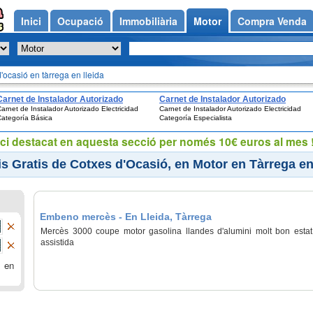
Inici
Ocupació
Immobiliària
Motor
Compra Venda
'ocasió en tàrrega en lleida
Carnet de Instalador Autorizado
Carnet de Instalador Autorizado
arnet de Instalador Autorizado Electricidad
Carnet de Instalador Autorizado Electricidad
Electricidad Categoría Básica
Electricidad Categoría Especialista
ategoría Básica
Categoría Especialista
ci destacat en aquesta secció per només 10€ euros al mes !
s Gratis de Cotxes d'Ocasió, en Motor en Tàrrega en
Embeno mercès - En Lleida, Tàrrega
Mercès 3000 coupe motor gasolina llandes d'alumini molt bon estat 
assistida
 en