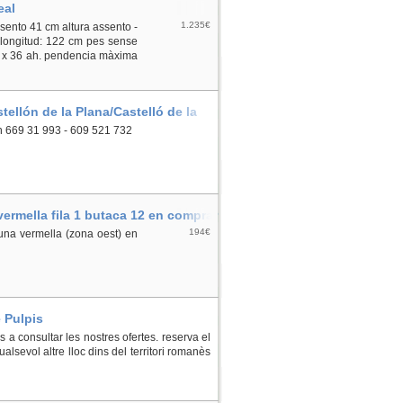
eal
1.235€
sento 41 cm altura assento -
m longitud: 122 cm pes sense
 2 x 36 ah. pendencia màxima
ellón de la Plana/Castelló de la
n 669 31 993 - 609 521 732
ermella fila 1 butaca 12 en comprar
194€
buna vermella (zona oest) en
 Pulpis
 a consultar les nostres ofertes. reserva el
alsevol altre lloc dins del territori romanès