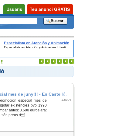
Usuaris
Teu anunci GRATIS
Especialista en Atención y Animación
Especialista en Atención y Animación Infantil
Infantil
!!
ló
ial mes de juny!!! - En Castelló,
1.500€
 promocion especial mes de
sgotar existències pvp 1990
mbar antes: 3.600 euros ara:
 són preus d...