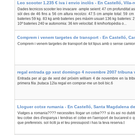
Leo scooter 1.235 € iva i envio inclòs - En Castelló, Vila-r
Dades tecnicos scooter leo invacare ·ample seient: 47 cm profunditat as
sòl des de 46 fins a 56 cm altura recolzo: 47.5 cm ample total: 59 c
bateries 59 kg. 83 kg amb bateries pes màxim usuari 136 kg bateries:
10º bateries 240 w autonomia: 36 km velocitat: 8 km/hortopèdia o...
Comprem i venem targetes de transport - En Castelló, Cast
Plana
Comprem i venem targetes de transport de tot tipus amb o sense camio
regal entrada gp xest domingo 4 novembre 2007 tribuna v
boli bic - En Castelló, Benicarló
Entrada per al gp de xest del pròxim william 4 de novembre en la tri
primera fila ,butaca 12la regal en comprar-me un boli bic.6
Lloguer cotxe rumania - En Castelló, Santa Magdalena de
Viatges a romania???? necessites llogar un cotxe??? si és asi no dubtis
teu cotxe des d'espanya i tendras el cotxe en l'aeroport de bucarest o qu
que prefereixis. sol·liciti ja el teu pressupost i has la teva reserva.t