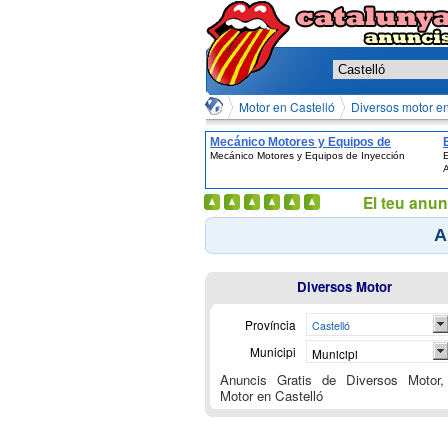
Motor en Castelló
Diversos motor en
Mecánico Motores y Equipos de
Mecánico Motores y Equipos de Inyección
E
Inyección
A
El teu anun
A
Diversos Motor
Província
Castelló
Municipi
Municipi
Anuncis Gratis de Diversos Motor,
Motor en Castelló