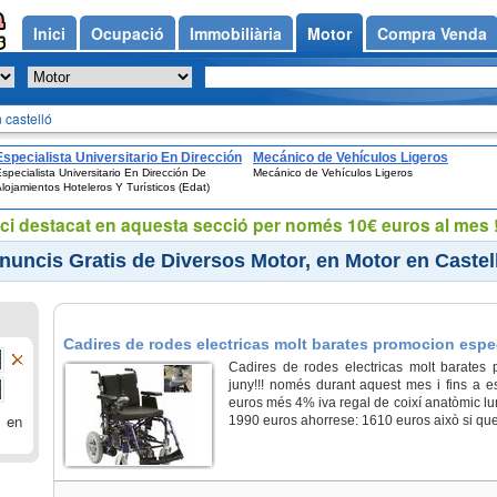
Inici
Ocupació
Immobiliària
Motor
Compra Venda
 castelló
Especialista Universitario En Dirección
Mecánico de Vehículos Ligeros
specialista Universitario En Dirección De
Mecánico de Vehículos Ligeros
De Alojamientos Hoteleros Y Turísticos
lojamientos Hoteleros Y Turísticos (Edat)
(Edat)
ci destacat en aquesta secció per només 10€ euros al mes !
nuncis Gratis de Diversos Motor, en Motor en Castel
Cadires de rodes electricas molt barates promocion espec
Castellón de la Plana/Castelló de la Plana
Cadires de rodes electricas molt barates
juny!!! només durant aquest mes i fins a e
euros més 4% iva regal de coixí anatòmic lu
 en
1990 euros ahorrese: 1610 euros això si que