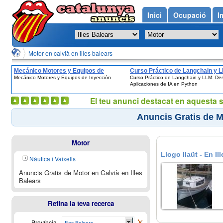
Inici
Ocupació
I
Motor en calvià en illes balears
Mecánico Motores y Equipos de
Curso Práctico de Langchain y 
Mecánico Motores y Equipos de Inyección
Curso Práctico de Langchain y LLM: Des
Inyección
Desarrolla Aplicaciones de IA en
Aplicaciones de IA en Python
Python
El teu anunci destacat en aquesta 
Anuncis Gratis de Mo
Motor
Llogo llaüt - En Il
Nàutica i Vaixells
Anuncis Gratis de Motor en Calvià en Illes
Balears
Refina la teva recerca
Província
Illes Balears