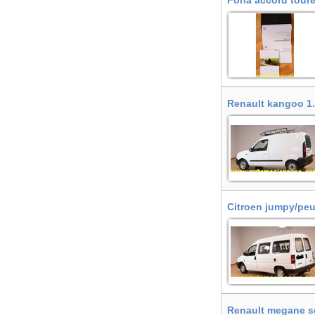
Fona accord tourer
Renault kangoo 1.9
Citroen jumpy/peug
Tarragona, Selva 
Renault megane sc