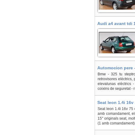
Audi a4 avant tdi
Automocion pere -
Bmw - 325 tu steptron
retrovisores elèctrics,
elevalunas elèctrics 
coixins de seguretat - ra
Seat leon 1.4i 16v
Seat leon 1.4i 16v 75 c
amb comandament, eleva
15" originals seat, mol
(1 amb comandament).-re