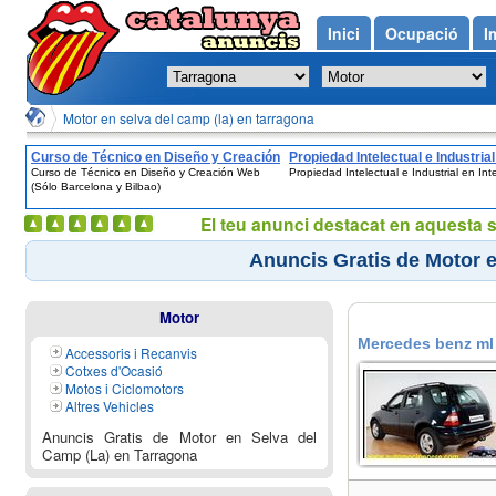
Inici
Ocupació
I
Motor en selva del camp (la) en tarragona
Curso de Técnico en Diseño y Creación
Propiedad Intelectual e Industrial
Curso de Técnico en Diseño y Creación Web
Propiedad Intelectual e Industrial en Int
Web (Sólo Barcelona y Bilbao)
Internet
(Sólo Barcelona y Bilbao)
El teu anunci destacat en aquesta 
Anuncis Gratis de Motor 
Motor
Mercedes benz ml 
Accessoris i Recanvis
Cotxes d'Ocasió
Motos i Ciclomotors
Altres Vehicles
Anuncis Gratis de Motor en Selva del
Camp (La) en Tarragona