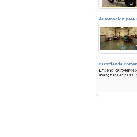
Automocion pere s
carrotienda coman
Embeno carro-tendeix
avanç.baca en part sup