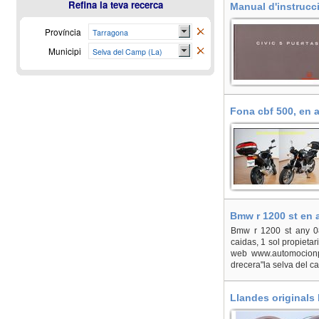
Refina la teva recerca
Manual d'instrucc
Província
Tarragona
Municipi
Selva del Camp (La)
Fona cbf 500, en 
Bmw r 1200 st en 
Bmw r 1200 st any 08
caidas, 1 sol propietar
web www.automocionpe
drecera"la selva del c
Llandes originals