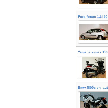
Ford focus 1.6i 90
Selva del Camp (L
Yamaha x-max 125i
Bmw f800s en_aut