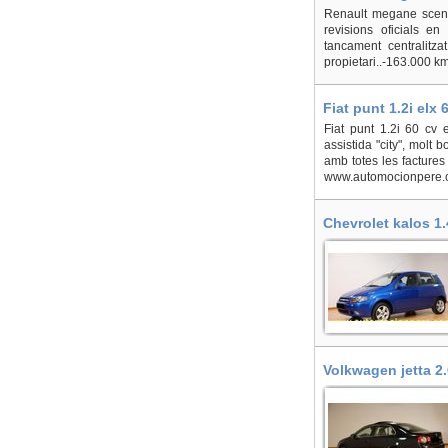
Selva del Camp (L
Renault megane scenic
revisions oficials en
tancament centralitzat
propietari..-163.000 kms
Fiat punt 1.2i elx
Fiat punt 1.2i 60 cv e
assistida "city", molt 
amb totes les factures 
www.automocionpere.c
Chevrolet kalos 1
(La)
Volkwagen jetta 2.
Camp (La)