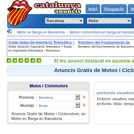
Inici
Ocupació
I
Motor en Berga en Barcelona
Motos i ciclomotors en berga en barcel
Doble titulación Ingeniería Telemática +
Bombero del Ayuntamiento de
Doble titulación Ingeniería Telemática + Grado
Bombero del Ayuntamiento de Barcelon
Grado en Ingeniería Informática -
Barcelona
en Ingeniería Informática - Barcelona
Barcelona
El teu anunci destacat en aquesta 
Anuncis Gratis de Motos i Cic
Motos i Ciclomotors
profunda varadero
Província
Barcelona
Embeno varadero impec
profunda. dídac. berga.
Municipi
Berga
Anuncis Gratis de Motos i Ciclomotors, en
Motor en Berga en Barcelona