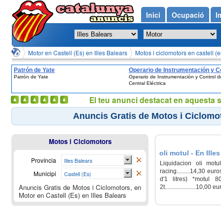
Inici
Ocupació
I
Motor en Castell (Es) en Illes Balears
Motos i ciclomotors en castell (e
Patrón de Yate
Operario de Instrumentación y C
Patrón de Yate
Operario de Instrumentación y Control d
de Central Eléctrica
Central Eléctrica
El teu anunci destacat en aquesta 
Anuncis Gratis de Motos i Ciclomoto
Motos i Ciclomotors
oli motul - En Ille
Província
Illes Balears
Liquidacion oli mot
racing.........14,30 eu
Municipi
Castell (Es)
d'1 litres) *motul 80
Anuncis Gratis de Motos i Ciclomotors, en
2t.....................10,00
Motor en Castell (Es) en Illes Balears