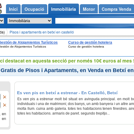
Inici
Ocupació
Immobiliària
Motor
Compra Venda
da)
Pisos i apartaments en betxí en castelló
Gestión de Alojamientos Turísticos
Curso de gestión hotelera
estión de Alojamientos Turísticos
Curso de gestión hotelera
ci destacat en aquesta secció per només 10€ euros al mes !
Gratis de Pisos i Apartaments, en Venda en Betxí en
Es ven pis en betxí a estrenar - En Castelló, Betxí
Es ven pis a estrenar molt bé situat en avinguda principal. en molt bo
individuals i una de matrimoni; dos banys, un amb banyera i un altre 
molta llum. cuina amb galeria. totes les habitacions tenen finestres. air
, en
totes les habitacions. armaris de paret. segundo trepitjo...
 en