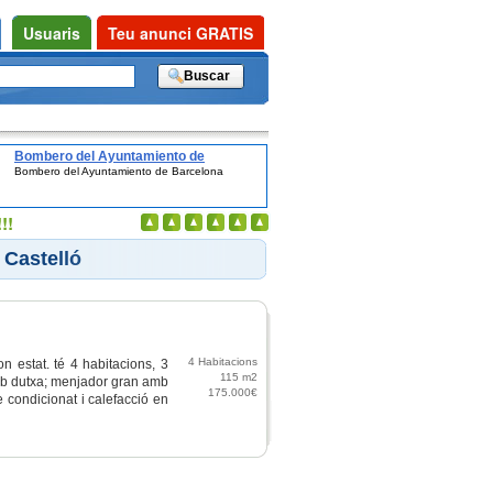
Usuaris
Teu anunci GRATIS
Bombero del Ayuntamiento de
Bombero del Ayuntamiento de Barcelona
Barcelona
!!
 Castelló
4 Habitacions
n estat. té 4 habitacions, 3
115 m2
amb dutxa; menjador gran amb
175.000€
e condicionat i calefacció en