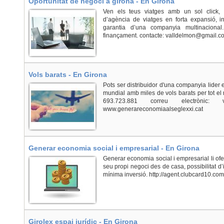
Oportunitat de negoci a girona - En Girona
Ven els teus viatges amb un sol click, op
d’agència de viatges en forta expansió, i
garantia d’una companyia multinacional.
finançament. contacte: valldelmon@gmail.c
Vols barats - En Girona
Pots ser distribuidor d'una companyia lider e
mundial amb miles de vols barats per tot el 
693.723.881 correu electrònic: v
www.generareconomiaalseglexxi.cat
Generar economia social i empresarial - En Girona
Generar economia social i empresarial li ofer
seu propi negoci des de casa, possibilitat d’
mínima inversió. http://agent.clubcard10.co
Girolex espai jurídic - En Girona