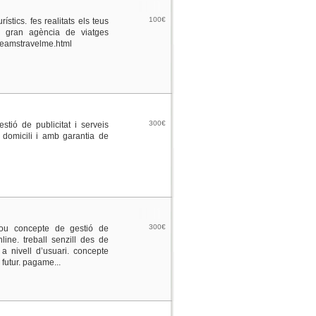
100€
stics. fes realitats els teus
a gran agència de viatges
dreamstravelme.html
300€
stió de publicitat i serveis
u domicili i amb garantia de
300€
ou concepte de gestió de
nline. treball senzill des de
 a nivell d’usuari. concepte
 futur. pagame...