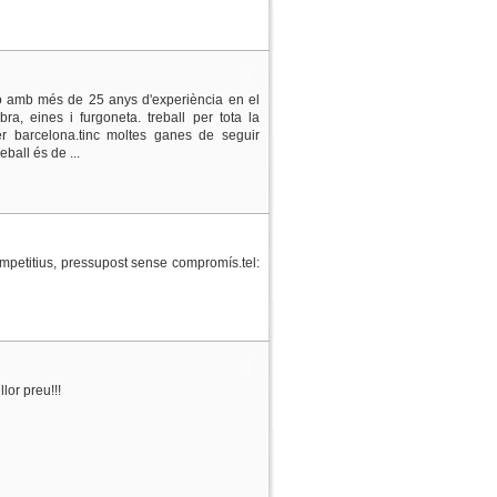
o amb més de 25 anys d'experiència en el
a, eines i furgoneta. treball per tota la
er barcelona.tinc moltes ganes de seguir
eball és de ...
mpetitius, pressupost sense compromís.tel:
lor preu!!!