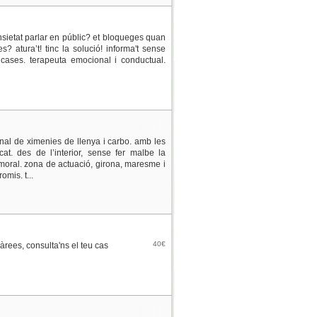
ansietat parlar en públic? et bloqueges quan
 atura’t! tinc la solució! informa't sense
ases. terapeuta emocional i conductual.
nal de ximenies de llenya i carbo. amb les
t. des de l’interior, sense fer malbe la
moral. zona de actuació, girona, maresme i
mis. t...
40€
àrees, consulta'ns el teu cas