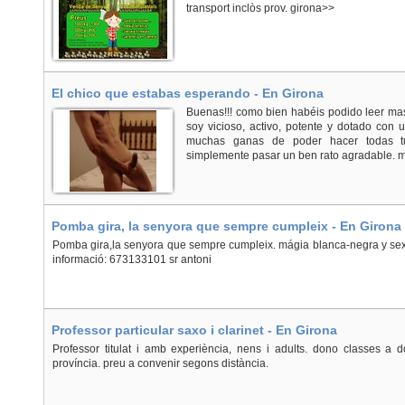
transport inclòs prov. girona>>
El chico que estabas esperando - En Girona
Buenas!!! como bien habéis podido leer mas
soy vicioso, activo, potente y dotado con 
muchas ganas de poder hacer todas tu
simplemente pasar un ben rato agradable. m
Pomba gira, la senyora que sempre cumpleix - En Girona
Pomba gira,la senyora que sempre cumpleix. mágia blanca-negra y sexual.
informació: 673133101 sr antoni
Professor particular saxo i clarinet - En Girona
Professor titulat i amb experiència, nens i adults. dono classes a dom
província. preu a convenir segons distància.