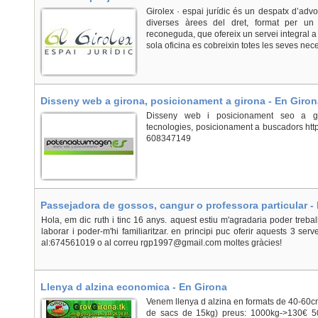
Girolex · espai jurídic és un despatx d’advoc
diverses àrees del dret, format per un
reconeguda, que ofereix un servei integral a
sola oficina es cobreixin totes les seves neces
Disseny web a girona, posicionament a girona - En Giron
Disseny web i posicionament seo a gi
tecnologies, posicionament a buscadors htt
608347149
Passejadora de gossos, cangur o professora particular -
Hola, em dic ruth i tinc 16 anys. aquest estiu m'agradaria poder treba
laborar i poder-m'hi familiaritzar. en principi puc oferir aquests 3 s
al:674561019 o al correu rgp1997@gmail.com moltes gràcies!
Llenya d alzina economica - En Girona
Venem llenya d alzina en formats de 40-60c
de sacs de 15kg) preus: 1000kg->130€ 