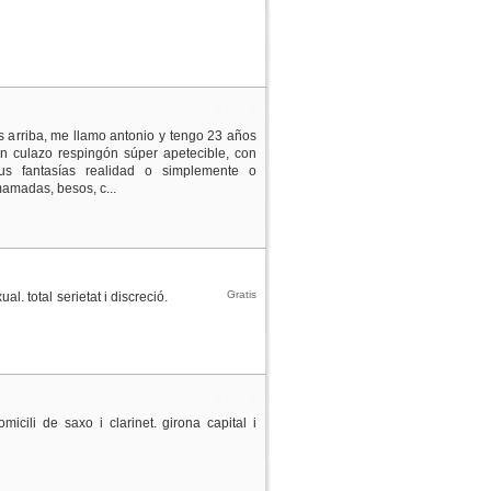
 arriba, me llamo antonio y tengo 23 años
un culazo respingón súper apetecible, con
s fantasías realidad o simplemente o
amadas, besos, c...
Gratis
 total serietat i discreció.
icili de saxo i clarinet. girona capital i