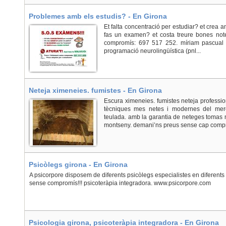
Problemes amb els estudis? - En Girona
Et falta concentració per estudiar? et crea 
fas un examen? et costa treure bones notes?
compromís: 697 517 252. míriam pascual c
programació neurolingüística (pnl...
Neteja ximeneies. fumistes - En Girona
Escura ximeneies. fumistes neteja professio
tècniques mes netes i modernes del merca
teulada. amb la garantia de neteges tomas 
montseny. demani’ns preus sense cap compro
Psicòlegs girona - En Girona
A psicorpore disposem de diferents psicòlegs especialistes en diferents 
sense compromís!!! psicoteràpia integradora. www.psicorpore.com
Psicologia girona, psicoteràpia integradora - En Girona