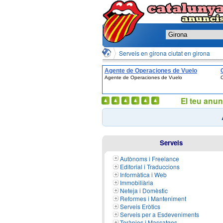
Serveis en girona ciutat en girona
Agente de Operaciones de Vuelo
Agente de Operaciones de Vuelo
C
El teu anun
Serveis
Autònoms i Freelance
Editorial i Traduccions
Informàtica i Web
Immobiliària
Neteja i Domèstic
Reformes i Manteniment
Serveis Eròtics
Serveis per a Esdeveniments
Teràpies i Massatges