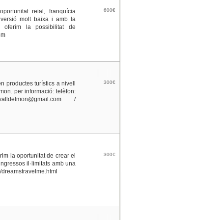
600€
ortunitat reial, franquícia
nversió molt baixa i amb la
 oferim la possibilitat de
om
300€
n productes turístics a nivell
mon. per informació: telèfon:
alldelmon@gmail.com /
300€
im la oportunitat de crear el
ingressos il·limitats amb una
m/dreamstravelme.html