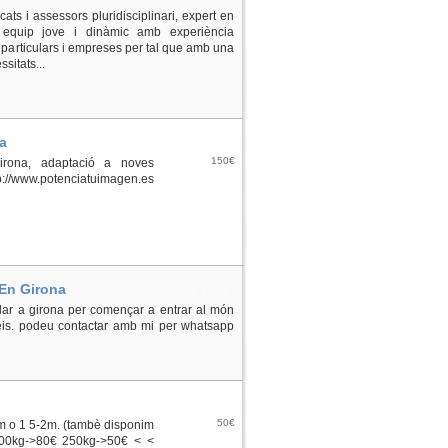
ats i assessors pluridisciplinari, expert en
 equip jove i dinàmic amb experiència
 particulars i empreses per tal que amb una
sitats...
a
150€
rona, adaptació a noves
p://www.potenciatuimagen.es
 En Girona
llar a girona per començar a entrar al món
erveis. podeu contactar amb mi per whatsapp
50€
m o 1 5-2m. (tambè disponim
500kg->80€ 250kg->50€ < <