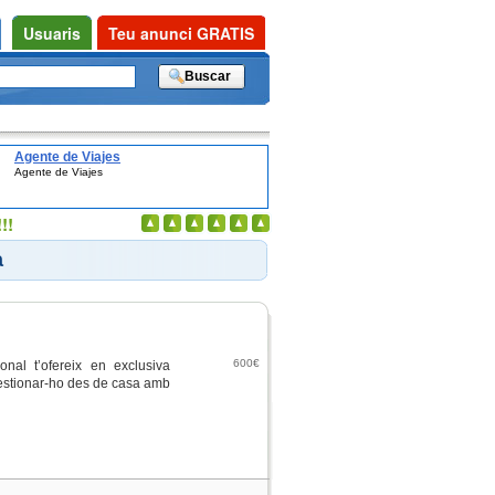
Usuaris
Teu anunci GRATIS
Agente de Viajes
Agente de Viajes
!!
a
600€
onal t’ofereix en exclusiva
gestionar-ho des de casa amb