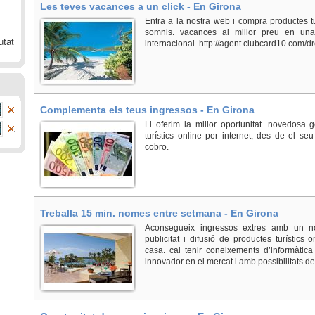
Les teves vacances a un click - En Girona
Entra a la nostra web i compra productes turí
somnis. vacances al millor preu en un
utat
internacional. http://agent.clubcard10.com/
Complementa els teus ingressos - En Girona
Li oferim la millor oportunitat. novedosa ge
turístics online per internet, des de el se
cobro.
Treballa 15 min. nomes entre setmana - En Girona
Aconsegueix ingressos extres amb un n
publicitat i difusió de productes turístics o
casa. cal tenir coneixements d’informàtica
innovador en el mercat i amb possibilitats de