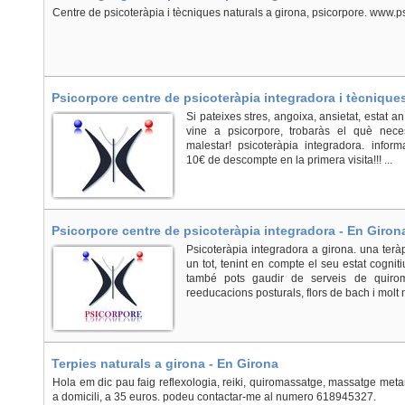
Centre de psicoteràpia i tècniques naturals a girona, psicorpore. www.
Psicorpore centre de psicoteràpia integradora i tècniques
Si pateixes stres, angoixa, ansietat, estat a
vine a psicorpore, trobaràs el què neces
malestar! psicoteràpia integradora. infor
10€ de descompte en la primera visita!!! ...
Psicorpore centre de psicoteràpia integradora - En Giron
Psicoteràpia integradora a girona. una terà
un tot, tenint en compte el seu estat cogniti
també pots gaudir de serveis de quiromas
reeducacions posturals, flors de bach i molt m
Terpies naturals a girona - En Girona
Hola em dic pau faig reflexologia, reiki, quiromassatge, massatge metam
a domicili, a 35 euros. podeu contactar-me al numero 618945327.