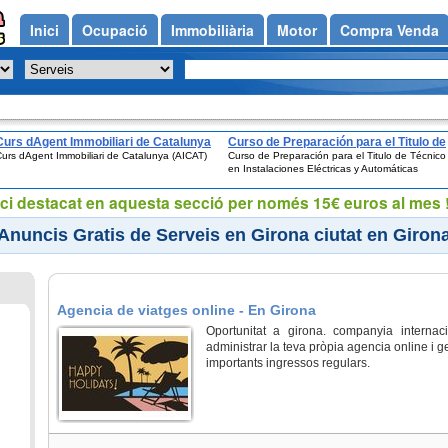
Inici
Ocupació
Immobiliària
Motor
Compra Venda
Curs dAgent Immobiliari de Catalunya
Curso de Preparación para el Titulo de
urs dAgent Immobiliari de Catalunya (AICAT)
Curso de Preparación para el Titulo de Técnico
(AICAT)
Técnico en Instalaciones Eléctricas y
en Instalaciones Eléctricas y Automáticas
Automáticas
ci destacat en aquesta secció per només 15€ euros al mes !
Anuncis Gratis de Serveis en Girona ciutat en Giron
Agencia de viatges online - En Girona
Oportunitat a girona. companyia internaci
administrar la teva pròpia agencia online i 
importants ingressos regulars.