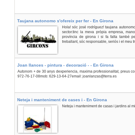
Taujana autonomo s'ofereix per fer - En Girona
Hola! sóc josé rodríguez! taujana autonom
sector.tinc la meva pròpia empresa, manobr
província de girona i si fa falta també p
treballant, sóc responsable, seriós i el meu tr
Joan llances - pintura - decoració - - En Girona
Autonom + de 30 anys dexperiencia, maxima professionalitat, preus co
972-76-17-08mob: 629-13-64-27email: joanlanzas@terra.es
Neteja i manteniment de cases i - En Girona
Neteja i manteniment de casas i jardins al mil