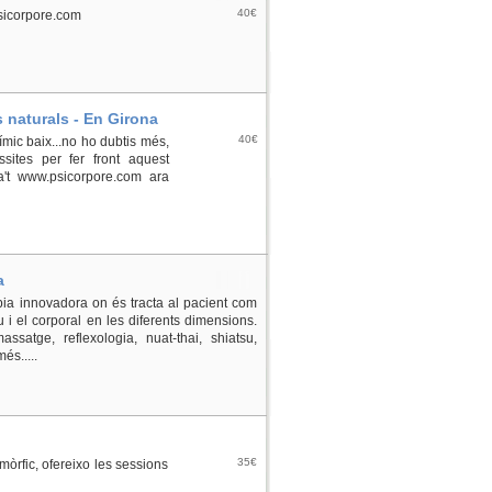
40€
psicorpore.com
 naturals - En Girona
40€
nímic baix...no ho dubtis més,
sites per fer front aquest
ma't www.psicorpore.com ara
a
pia innovadora on és tracta al pacient com
u i el corporal en les diferents dimensions.
satge, reflexologia, nuat-thai, shiatsu,
és.....
35€
òrfic, ofereixo les sessions