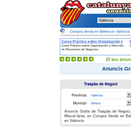
Compra Venda en Bétera en València
Curso Práctico sobre Organización y
Curso Práctico sobre Organización y Dirección
C
Dirección de Reuniones de Negocios
de Reuniones de Negocios
El teu anun
Anuncis Gra
Traspàs de Negoci
Província
València
Municipi
Bétera
Anuncis Gratis de Traspàs de Negoci
Miscel·lània, en Compra Venda en Bé
en València