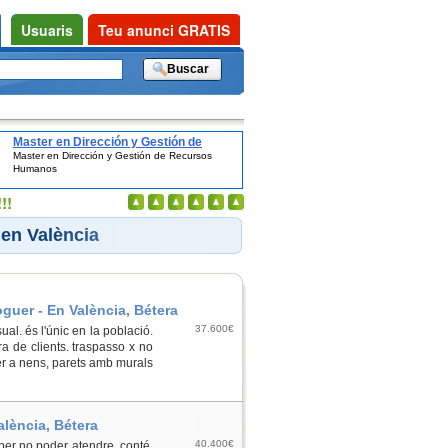
Usuaris
Teu anunci GRATIS
Master en Dirección y Gestión de
Master en Dirección y Gestión de Recursos
Recursos Humanos
Humanos
!!
 en València
guer - En València, Bétera
37.600€
l. és l'únic en la població.
a de clients. traspasso x no
er a nens, parets amb murals
València, Bétera
40.400€
. per no poder atendre. conté,