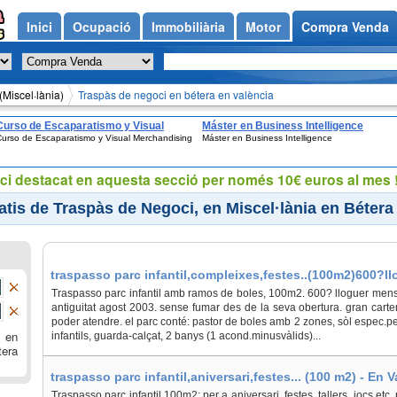
Inici
Ocupació
Immobiliària
Motor
Compra Venda
(Miscel·lània)
Traspàs de negoci en bétera en valència
Curso de Escaparatismo y Visual
Máster en Business Intelligence
urso de Escaparatismo y Visual Merchandising
Máster en Business Intelligence
Merchandising
ci destacat en aquesta secció per només 10€ euros al mes !
tis de Traspàs de Negoci, en Miscel·lània en Bétera
traspasso parc infantil,compleixes,festes..(100m2)600?llo
Traspasso parc infantil amb ramos de boles, 100m2. 600? lloguer mensua
antiguitat agost 2003. sense fumar des de la seva obertura. gran carter
poder atendre. el parc conté: pastor de boles amb 2 zones, sòl espec.p
, en
infantils, guarda-calçat, 2 banys (1 acond.minusvàlids)...
tera
traspasso parc infantil,aniversari,festes... (100 m2) - En 
Traspasso parc infantil 100m2: per a aniversari, festes, tallers, jocs,etc