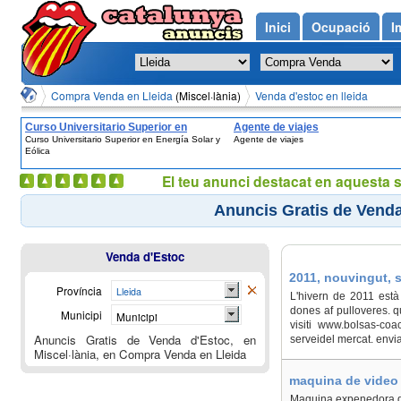
Inici
Ocupació
I
Compra Venda en Lleida
(Miscel·lània)
Venda d'estoc en lleida
Curso Universitario Superior en
Agente de viajes
Curso Universitario Superior en Energía Solar y
Agente de viajes
Energía Solar y Eólica
Eólica
El teu anunci destacat en aquesta 
Anuncis Gratis de Venda 
Venda d'Estoc
2011, nouvingut, s
Província
Lleida
L'hivern de 2011 està
dones af pulloveres. q
Municipi
Municipi
visiti www.bolsas-coa
Anuncis Gratis de Venda d'Estoc, en
serveidel mercat. envi
Miscel·lània, en Compra Venda en Lleida
maquina de video 
Maquina expenedora de