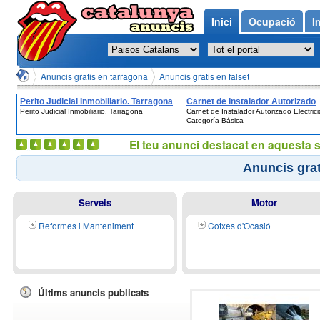
Inici
Ocupació
I
Anuncis gratis en tarragona
Anuncis gratis en falset
Perito Judicial Inmobiliario. Tarragona
Carnet de Instalador Autorizado
Perito Judicial Inmobiliario. Tarragona
Carnet de Instalador Autorizado Electric
Electricidad Categoría Básica
Categoría Básica
El teu anunci destacat en aquesta 
Anuncis grat
Serveis
Motor
Reformes i Manteniment
Cotxes d'Ocasió
Últims anuncis publicats