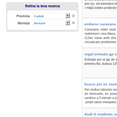
poc ús, sol passejos e
Refina la teva recerca
i mitjà) extres protect
Província
Castelló
Municipi
Benicarló
embeno caravana ro
Caravana roller mod.
matrimoni i una llitera
(12w) cuina amb dos f
circulat per problemes 
regal entrada gp 
boli bic - En Caste
Entrada per al gp de 
primera fila ,butaca 12
busco pis en caste
Per motius laborals ne
en benicarlo, és possi
centrico a 5 minuts a p
,ampli salon menjador, 
Audi tt roadster, 