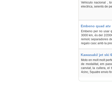
Vehiculo nacional , t
electrica, seients de pe
Embeno quad atv b
Embeno per no usar qu
3000 km, és del 2/2006
remolc separadores de 
regalo casc amb la pre
Kawasaki/ jet ski 
Moto en molt molt perfe
de modalitat, em pass
canviat, la cullera, e
4cinc, 5quatre envio fo