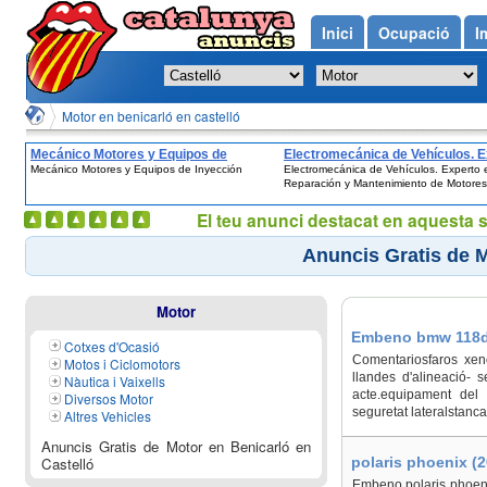
Inici
Ocupació
I
Motor en benicarló en castelló
Mecánico Motores y Equipos de
Electromecánica de Vehículos. E
Mecánico Motores y Equipos de Inyección
Electromecánica de Vehículos. Experto 
Inyección
en Reparación y Mantenimiento 
Reparación y Mantenimiento de Motores
Motores
El teu anunci destacat en aquesta 
Anuncis Gratis de M
Motor
Embeno bmw 118d 2
Cotxes d'Ocasió
Comentariosfaros xeno
Motos i Ciclomotors
llandes d'alineació- 
Nàutica i Vaixells
acte.equipament del 
Diversos Motor
seguretat lateralstanca
Altres Vehicles
Anuncis Gratis de Motor en Benicarló en
Castelló
polaris phoenix (2
Embeno polaris phoeni