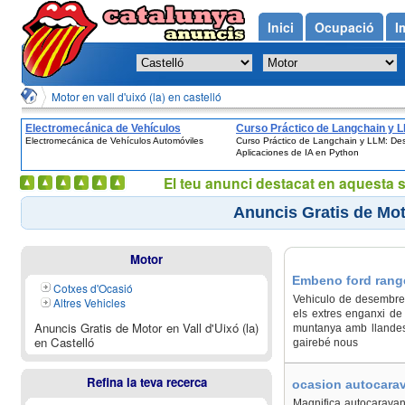
Inici
Ocupació
I
Motor en vall d'uixó (la) en castelló
Electromecánica de Vehículos
Curso Práctico de Langchain y 
Electromecánica de Vehículos Automóviles
Curso Práctico de Langchain y LLM: Des
Automóviles
Desarrolla Aplicaciones de IA en
Aplicaciones de IA en Python
Python
El teu anunci destacat en aquesta 
Anuncis Gratis de Moto
Motor
Embeno ford ranger
Cotxes d'Ocasió
Vehiculo de desembre d
Altres Vehicles
els extres enganxi de
Anuncis Gratis de Motor en Vall d'Uixó (la)
muntanya amb llandes 
en Castelló
gairebé nous
Refina la teva recerca
ocasion autocarava
Magnifica autocaravana