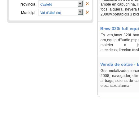
Província
Castelló
ample en capuchina, lli
focs, aigüera, nevera 
Municipi
Vall d'Uixó (la)
2000w.portabicis 3 bici
Bmw 320i full equi
Es ven,bmw 320i homo
oro,equip d'àudio,psp,m
maleter a joc,abs,i
electricos,direcion ass
Venda de cotxe - En
Gris metalizado,mercè
2008, navegador, clim
airbags, seients de cui
electricos.alarma