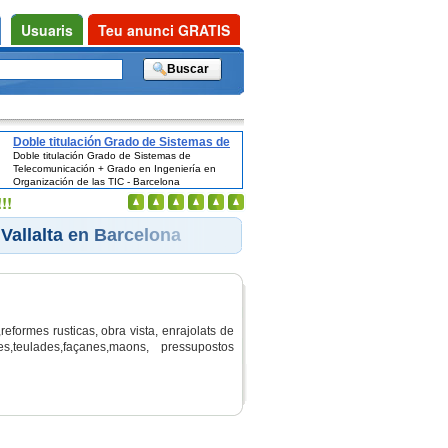
Usuaris
Teu anunci GRATIS
Doble titulación Grado de Sistemas de
Doble titulación Grado de Sistemas de
Telecomunicación + Grado en
Telecomunicación + Grado en Ingeniería en
Ingeniería en Organización de las TIC -
Organización de las TIC - Barcelona
Barcelona
!!
Vallalta en Barcelona
eformes rusticas, obra vista, enrajolats de
s,teulades,façanes,maons, pressupostos