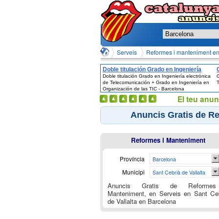
Serveis en Sant Cebrià de Vallalta en
Reformes i manteniment en 
Doble titulación Grado en Ingeniería
Doble titulación Grado en Ingeniería electrónica
G
electrónica de Telecomunicación +
de Telecomunicación + Grado en Ingeniería en
T
Grado en Ingeniería en Organización de
Organización de las TIC - Barcelona
las TIC - Barcelona
El teu anun
Anuncis Gratis de Re
Reformes i Manteniment
Província
Barcelona
Municipi
Sant Cebrià de Vallalta
Anuncis Gratis de Reforme
Manteniment, en Serveis en Sant Ce
de Vallalta en Barcelona