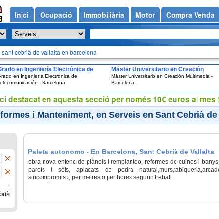
Inici
Ocupació
Immobiliària
Motor
Compra Venda
 Barcelona
sant cebrià de vallalta en barcelona
Grado en Ingeniería Electrónica de
Máster Universitario en Creación
rado en Ingeniería Electrónica de
Máster Universitario en Creación Multimedia -
Telecomunicación - Barcelona
Multimedia - Barcelona
elecomunicación - Barcelona
Barcelona
ci destacat en aquesta secció per només 10€ euros al mes !
formes i Manteniment, en Serveis en Sant Cebrià de 
Paleta autonomo - En Barcelona, Sant Cebrià de Vallalta
obra nova entenc de plànols i remplanteo, reformes de cuines i banys,r
parets i sòls, aplacats de pedra natural,murs,tabiqueria,arcade
sincompromiso, per metres o per hores seguún treball
s i
brià