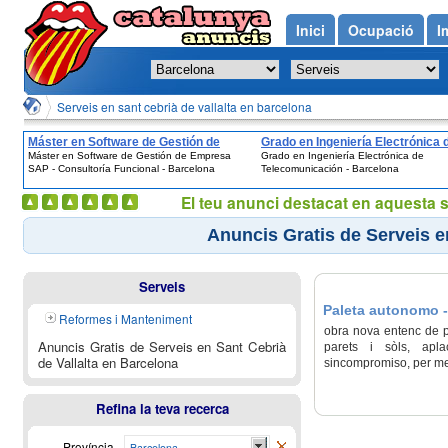
Inici
Ocupació
I
Serveis en sant cebrià de vallalta en barcelona
Máster en Software de Gestión de
Grado en Ingeniería Electrónica 
Máster en Software de Gestión de Empresa
Grado en Ingeniería Electrónica de
Empresa SAP - Consultoría Funcional -
Telecomunicación - Barcelona
SAP - Consultoría Funcional - Barcelona
Telecomunicación - Barcelona
Barcelona
El teu anunci destacat en aquesta 
Anuncis Gratis de Serveis e
Serveis
Paleta autonomo - 
Reformes i Manteniment
obra nova entenc de pl
Anuncis Gratis de Serveis en Sant Cebrià
parets i sòls, aplac
de Vallalta en Barcelona
sincompromiso, per met
Refina la teva recerca
Província
Barcelona