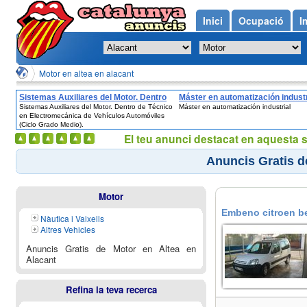
Inici
Ocupació
I
Motor en altea en alacant
Sistemas Auxiliares del Motor. Dentro
Máster en automatización industr
Sistemas Auxiliares del Motor. Dentro de Técnico
Máster en automatización industrial
de Técnico en Electromecánica de
en Electromecánica de Vehículos Automóviles
Vehículos Automóviles (Ciclo Grado
(Ciclo Grado Medio).
Medio).
El teu anunci destacat en aquesta 
Anuncis Gratis d
Motor
Embeno citroen ber
Nàutica i Vaixells
Altres Vehicles
Anuncis Gratis de Motor en Altea en
Alacant
Refina la teva recerca