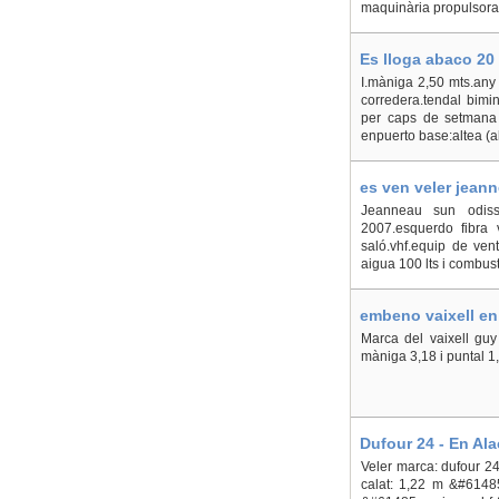
maquinària propulsora 
Es lloga abaco 20 
I.màniga 2,50 mts.any
corredera.tendal bimi
per caps de setmana 
enpuerto base:altea (a
es ven veler jeann
Jeanneau sun odiss
2007.esquerdo fibra v
saló.vhf.equip de vent
aigua 100 lts i combust
embeno vaixell en 
Marca del vaixell guy
màniga 3,18 i puntal 1
Dufour 24 - En Ala
Veler marca: dufour 24
calat: 1,22 m &#61485