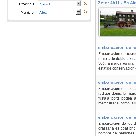
Zetor 4911 - En Al
Província
Alacant
Municipi
Altea
embarcacion de re
Embarcacion de recreo
remolc de doble eix i 
306. la marca és grand
estat de conservacion é
embarcacion de re
Embarcacion de les del
rudiger doms, la marc
fusta.a bord poden a
mercruiser.el combusti
embarcacion de re
Embarcacion de les de
drassana és coat brid
nombre de persones a