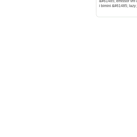
&#61485; emissor vhf 
i bimini &#61485; lazy j