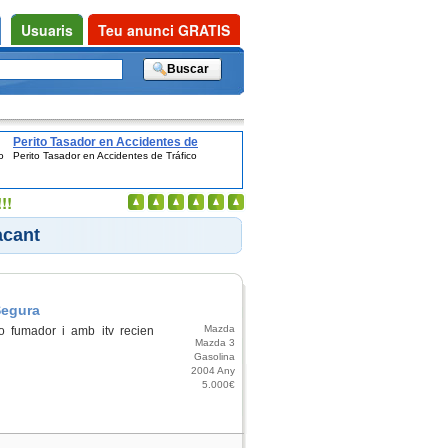
Usuaris
Teu anunci GRATIS
Perito Tasador en Accidentes de
o
Perito Tasador en Accidentes de Tráfico
Tráfico
!!
acant
Segura
Mazda
o fumador i amb itv recien
Mazda 3
Gasolina
2004 Any
5.000€