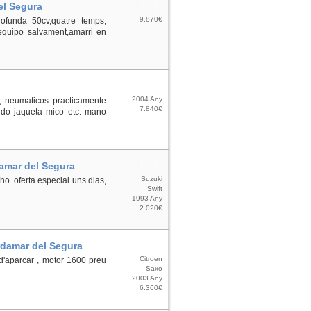
el Segura
9.870€
ofunda 50cv,quatre temps,
,equipo salvament,amarri en
2004 Any
s, neumaticos practicamente
7.840€
rdo jaqueta mico etc. mano
damar del Segura
Suzuki
-ho. oferta especial uns dias,
Swift
1993 Any
2.020€
rdamar del Segura
Citroen
 d'aparcar , motor 1600 preu
Saxo
2003 Any
6.360€