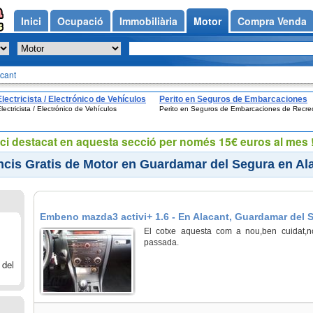
Inici
Ocupació
Immobiliària
Motor
Compra Venda
cant
Electricista / Electrónico de Vehículos
Perito en Seguros de Embarcaciones
lectricista / Electrónico de Vehículos
Perito en Seguros de Embarcaciones de Recre
de Recreo
ci destacat en aquesta secció per només 15€ euros al mes !
cis Gratis de Motor en Guardamar del Segura en Al
Embeno mazda3 activi+ 1.6 - En Alacant, Guardamar del 
El cotxe aquesta com a nou,ben cuidat,n
passada.
 del