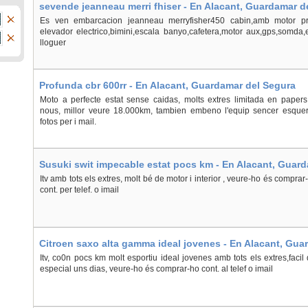
sevende jeanneau merri fhiser - En Alacant, Guardamar d
Es ven embarcacion jeanneau merryfisher450 cabin,amb motor pr
elevador electrico,bimini,escala banyo,cafetera,motor aux,gps,somda
lloguer
Profunda cbr 600rr - En Alacant, Guardamar del Segura
Moto a perfecte estat sense caidas, molts extres limitada en paper
nous, millor veure 18.000km, tambien embeno l'equip sencer esque
fotos per i mail.
Susuki swit impecable estat pocs km - En Alacant, Guar
Itv amb tots els extres, molt bé de motor i interior , veure-ho és comprar
cont. per telef. o imail
Citroen saxo alta gamma ideal jovenes - En Alacant, Gua
Itv, co0n pocs km molt esportiu ideal jovenes amb tots els extres,facil
especial uns dias, veure-ho és comprar-ho cont. al telef o imail