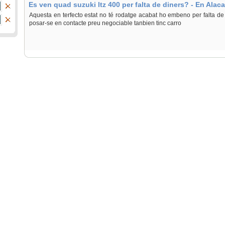
Es ven quad suzuki ltz 400 per falta de diners? - En Alac
Aquesta en terfecto estat no té rodatge acabat ho embeno per falta de d
posar-se en contacte preu negociable tanbien tinc carro