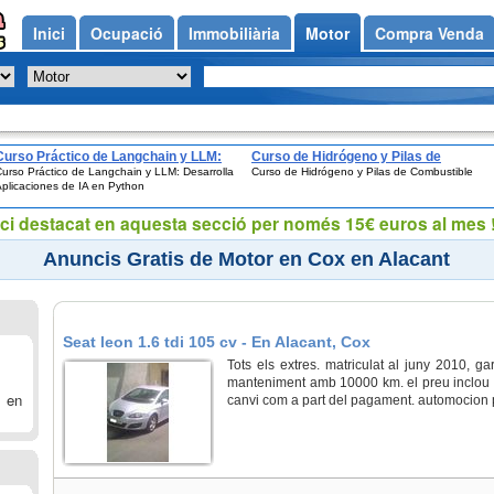
Inici
Ocupació
Immobiliària
Motor
Compra Venda
Curso Práctico de Langchain y LLM:
Curso de Hidrógeno y Pilas de
urso Práctico de Langchain y LLM: Desarrolla
Curso de Hidrógeno y Pilas de Combustible
Desarrolla Aplicaciones de IA en
Combustible
plicaciones de IA en Python
Python
ci destacat en aquesta secció per només 15€ euros al mes !
Anuncis Gratis de Motor en Cox en Alacant
Seat leon 1.6 tdi 105 cv - En Alacant, Cox
Tots els extres. matriculat al juny 2010, ga
manteniment amb 10000 km. el preu inclou t
 en
canvi com a part del pagament. automocion