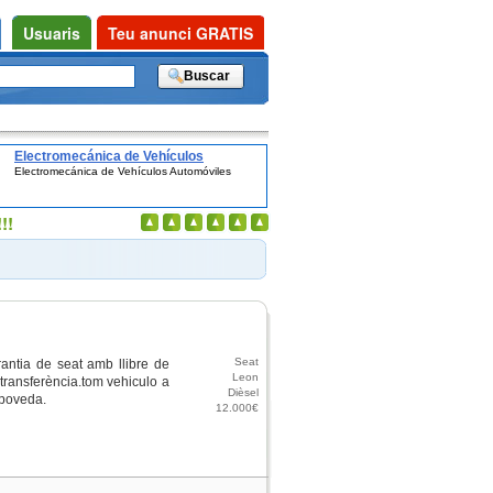
Usuaris
Teu anunci GRATIS
Electromecánica de Vehículos
Electromecánica de Vehículos Automóviles
Automóviles
!!
Seat
rantia de seat amb llibre de
Leon
ransferència.tom vehiculo a
Dièsel
 poveda.
12.000€