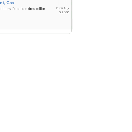
ant, Cox
2006 Any
iners té molts extres millor
5.250€