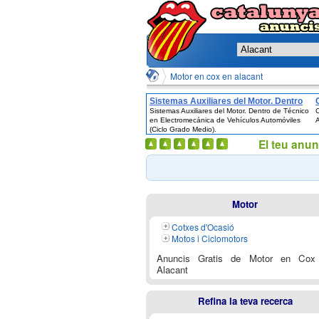
Motor en cox en alacant
Sistemas Auxiliares del Motor. Dentro
Sistemas Auxiliares del Motor. Dentro de Técnico
C
de Técnico en Electromecánica de
en Electromecánica de Vehículos Automóviles
A
Vehículos Automóviles (Ciclo Grado
(Ciclo Grado Medio).
Medio).
El teu anun
Motor
Cotxes d'Ocasió
Motos i Ciclomotors
Anuncis Gratis de Motor en Cox
Alacant
Refina la teva recerca