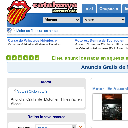
Inici
Ocupació
I
Motor en finestrat en alacant
Curso de Vehículos Híbridos y
Motores. Dentro de Técnico en
Curso de Vehículos Híbridos y Eléctricos
Motores. Dentro de Técnico en Electro
Eléctricos
Electromecánica de Vehículos
de Vehículos Automóviles (Ciclo Grado M
Automóviles (Ciclo Grado Medio)
El teu anunci destacat en aquesta 
Anuncis Gratis de 
Motor
Motor - En Alacant
Motos i Ciclomotors
Anuncis Gratis de Motor en Finestrat en
Alacant
Refina la teva recerca
Província
Alacant