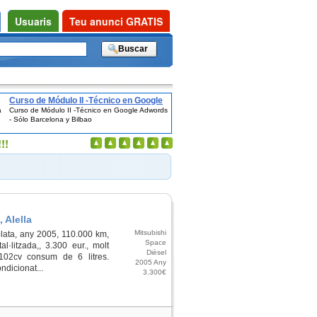
Usuaris
Teu anunci GRATIS
Curso de Módulo II -Técnico en Google
a
Curso de Módulo II -Técnico en Google Adwords
Adwords - Sólo Barcelona y Bilbao
- Sólo Barcelona y Bilbao
!!
 Alella
Mitsubishi
 plata, any 2005, 110.000 km,
Space
l·litzada,, 3.300 eur., molt
Dièsel
 102cv consum de 6 litres.
2005 Any
ndicionat...
3.300€