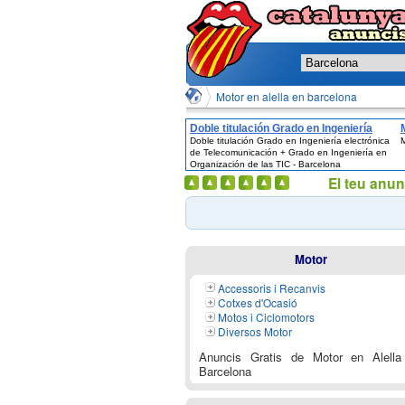
Motor en alella en barcelona
Doble titulación Grado en Ingeniería
Doble titulación Grado en Ingeniería electrónica
M
electrónica de Telecomunicación +
de Telecomunicación + Grado en Ingeniería en
Grado en Ingeniería en Organización de
Organización de las TIC - Barcelona
las TIC - Barcelona
El teu anun
Motor
Accessoris i Recanvis
Cotxes d'Ocasió
Motos i Ciclomotors
Diversos Motor
Anuncis Gratis de Motor en Alella
Barcelona