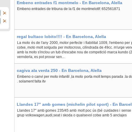
Embeno entrades f1 montmelo - En Barcelona, Alella
Embeno entrades de tribuna de la f1 de montmelotlf: 652561871
regal bultaco lobito!!!! - En Barcelona, Alella
La moto és de l'any 2000, motor perfecte i fiabilitat 1009, l'embeno pe
cotxe, moto molt solguda per motocross, cilindrada de 49cc. m'urge vendr
amb la moto s'inclou un tub d'escabe nou de competició marca kundo (2
vernderla, es pot provar sen...
cagiva ala verda 250 - En Barcelona, Alella
Embeno o canvi per moto infantil ,la moto porta molt temps parada .la 
. solament falta itv
Llandes 17" amb gomes (michelin pilot sport) - En Barcel
Llandes 17" amb gomes 235/45 amb molt poc ús (bé cuidades i sense 
grup volkswagen,audi,seat i skoda o qualsevol cotxe amb 5 anclajes