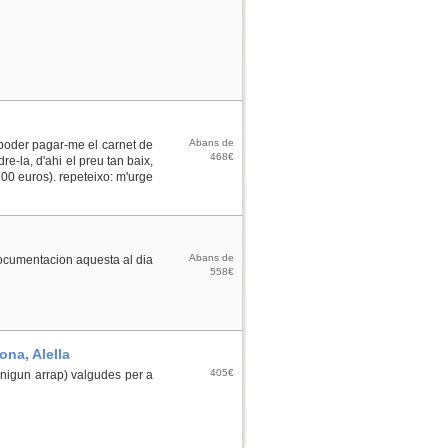
Abans de
r poder pagar-me el carnet de
468€
1980 Any
e-la, d'ahi el preu tan baix,
00 euros). repeteixo: m'urge
Abans de
documentacion aquesta al dia
558€
1980 Any
ona, Alella
405€
nigun arrap) valgudes per a