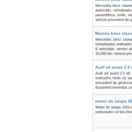
Mercedes benz classe 
automàtic, climatizador
paramètrica, isofix, r
vehicle procedent de ge
Mercès benz class
Mercedes benz classe
climatizador, ordinador
6 velocitats, sensor de
33.000 km. vehicle pro
Audi a4 avant 2.0 
Audi a4 avant 2.0 tdi
ordinador, ràdio cd, se
procedent de gerència
lliurament immediat. pre
motor de vespa 16
Motor de vespa 160c.c.
carburador i el tub d'e