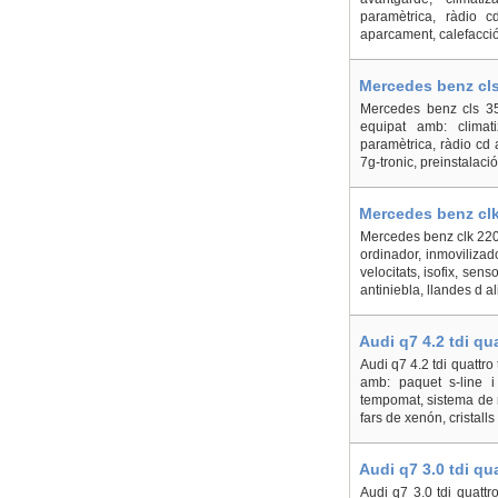
paramètrica, ràdio c
aparcament, calefacció 
Mercedes benz cls
Mercedes benz cls 350
equipat amb: climati
paramètrica, ràdio cd 
7g-tronic, preinstalaci
Mercedes benz clk
Mercedes benz clk 220 
ordinador, inmovilizado
velocitats, isofix, sen
antiniebla, llandes d al
Audi q7 4.2 tdi qu
Audi q7 4.2 tdi quattro
amb: paquet s-line i 
tempomat, sistema de n
fars de xenón, cristalls t
Audi q7 3.0 tdi qu
Audi q7 3.0 tdi quattr