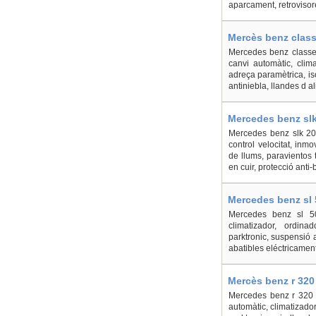
aparcament, retrovisores
Mercès benz class
Mercedes benz classe 
canvi automàtic, clima
adreça paramètrica, iso
antiniebla, llandes d a
Mercedes benz slk
Mercedes benz slk 200
control velocitat, inmo
de llums, paravientos t
en cuir, protecció anti-
Mercedes benz sl 
Mercedes benz sl 50
climatizador, ordina
parktronic, suspensió ac
abatibles eléctricament
Mercès benz r 320
Mercedes benz r 320 c
automàtic, climatizador