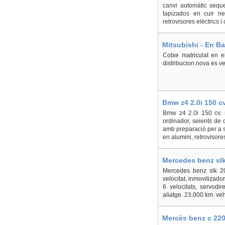
canvi automàtic seque
tapizados en cuir neg
retrovisores elèctrics 
Mitsubishi - En B
Cotxe matriculat en 
distribucion nova es ve
Bmw z4 2.0i 150 cv
Bmw z4 2.0i 150 cv. m
ordinador, seients de 
amb preparació per a so
en alumini, retrovisores
Mercedes benz slk
Mercedes benz slk 200
velocitat, inmovilizado
6 velocitats, servodir
aliatge. 23.000 km. ve
Mercès benz c 220