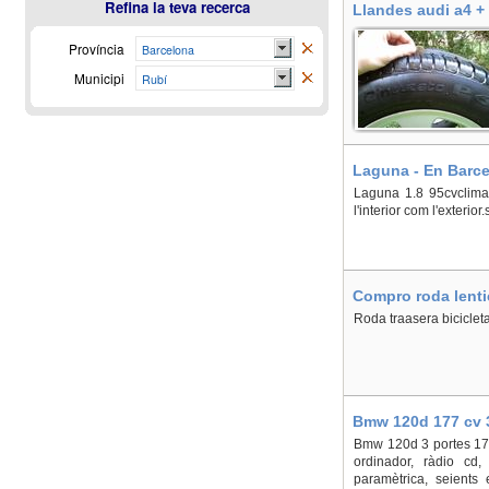
Refina la teva recerca
Llandes audi a4 +
Província
Barcelona
Municipi
Rubí
Laguna - En Barce
Laguna 1.8 95cvclimati
l'interior com l'exterio
Compro roda lenti
cassete i tubular 
Roda traasera bicicleta
Bmw 120d 177 cv 3
Bmw 120d 3 portes 177 
ordinador, ràdio cd,
paramètrica, seients 