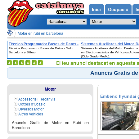
Inici
Ocupació
I
Motor en rubí en barcelona
Técnico Programador Bases de Datos -
Sistemas Auxiliares del Motor. D
Técnico Programador Bases de Datos - Sólo
Sistemas Auxiliares del Motor. Dentro de
Sólo Barcelona y Bilbao
de Técnico en Electromecánica 
Barcelona y Bilbao
en Electromecánica de Vehículos Autom
Vehículos Automóviles (Ciclo Gr
(Ciclo Grado Medio).
Medio).
El teu anunci destacat en aquesta 
Anuncis Gratis de
Motor
Embeno hyundai ga
Accessoris i Recanvis
Cotxes d'Ocasió
Diversos Motor
Altres Vehicles
Anuncis Gratis de Motor en Rubí en
Barcelona