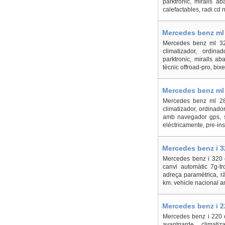
parktronic, miralls ab
calefactables, radi cd 
Mercedes benz ml 
Mercedes benz ml 320
climatizador, ordina
parktronic, miralls ab
tècnic offroad-pro, bix
Mercedes benz ml 
Mercedes benz ml 280
climatizador, ordinado
amb navegador gps, se
eléctricamente, pre-inst
Mercedes benz i 3
Mercedes benz i 320 c
canvi automàtic 7g-tro
adreça paramètrica, ràd
km. vehicle nacional am
Mercedes benz i 2
Mercedes benz i 220 c
avantgarde, climatiz