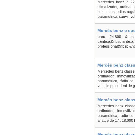
Mercedes benz c 220 
climatizador, ordinador
seients esportius regu
paramètrica, canvi i vol
Mercès benz c spo
preu: 24.800 &nbsp
c&nbsp;&nbsp;&nbsp
professional&nbsp;&n
Mercès benz class
Mercedes benz classe 
ordinador, inmoviliza
paramètrica, ràdio cd,
vehicle procedent de ge
Mercès benz class
Mercedes benz classe 
ordinador, inmoviliza
paramètrica, ràdio cd, 
aliatge de 17 . 18.000
Mercès benz class