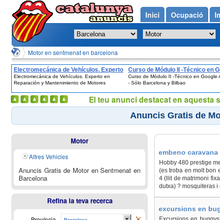
Inici
Ocupació
I
Motor en sentmenat en barcelona
Electromecánica de Vehículos. Experto
Curso de Módulo II -Técnico en 
Electromecánica de Vehículos. Experto en
Curso de Módulo II -Técnico en Google
en Reparación y Mantenimiento de
Adwords - Sólo Barcelona y Bilb
Reparación y Mantenimiento de Motores
- Sólo Barcelona y Bilbao
Motores
El teu anunci destacat en aquesta 
Anuncis Gratis de M
Motor
embeno caravana 
Altres Vehicles
Hobby 480 prestige me
Anuncis Gratis de Motor en Sentmenat en
(es troba en molt bon 
Barcelona
4 (llit de matrimoni fi
dutxa) ? mosquiteras i
Refina la teva recerca
excursions en bug
Província
Excursions en buggys,
Barcelona