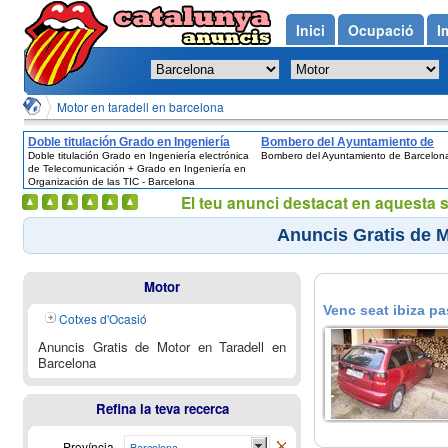
Inici
Ocupació
I
Motor en taradell en barcelona
Doble titulación Grado en Ingeniería
Bombero del Ayuntamiento de
Doble titulación Grado en Ingeniería electrónica
Bombero del Ayuntamiento de Barcelon
electrónica de Telecomunicación +
Barcelona
de Telecomunicación + Grado en Ingeniería en
Grado en Ingeniería en Organización de
Organización de las TIC - Barcelona
las TIC - Barcelona
El teu anunci destacat en aquesta 
Anuncis Gratis de M
Motor
Venc seat ibiza pa
Cotxes d'Ocasió
Anuncis Gratis de Motor en Taradell en
Barcelona
Refina la teva recerca
Província
Barcelona