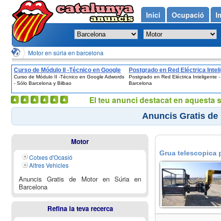
Inici
Ocupació
I
Motor en súria en barcelona
Curso de Módulo II -Técnico en Google
Postgrado en Red Eléctrica Inteli
Curso de Módulo II -Técnico en Google Adwords
Postgrado en Red Eléctrica Inteligente -
Adwords - Sólo Barcelona y Bilbao
Barcelona
- Sólo Barcelona y Bilbao
Barcelona
El teu anunci destacat en aquesta 
Anuncis Gratis de
Motor
Grua telescopica 
Cotxes d'Ocasió
Altres Vehicles
Anuncis Gratis de Motor en Súria en
Barcelona
Refina la teva recerca