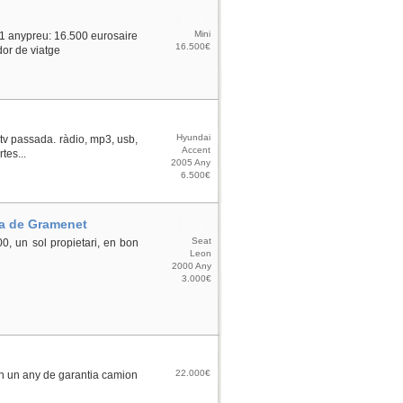
Mini
 1 anypreu: 16.500 eurosaire
16.500€
dor de viatge
Hyundai
itv passada. ràdio, mp3, usb,
Accent
tes...
2005 Any
6.500€
ma de Gramenet
Seat
0, un sol propietari, en bon
Leon
2000 Any
3.000€
22.000€
n un any de garantia camion