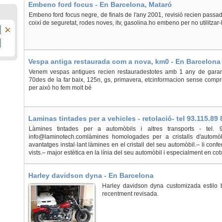
Embeno ford focus - En Barcelona, Mataró
Embeno ford focus negre, de finals de l'any 2001, revisió recien passad
coixí de seguretat, rodes noves, itv, gasolina.ho embeno per no utilitzar-
Vespa antiga restaurada com a nova, km0 - En Barcelona
Venem vespas antigues recien restauradestotes amb 1 any de garant
70des de la far baix, 125n, gs, primavera, etcinformacion sense comp
per això ho fem molt bé
Laminas tintades per a vehicles - retolació- tel 93.115.89
Làmines tintades per a automòbils i altres transports - tel.
info@laminotech.comlàmines homologades per a cristalls d'automòbil
avantatges instal·lant làmines en el cristall del seu automòbil.– li conf
vists.– major estètica en la línia del seu automòbil i especialment en cotx
Harley davidson dyna - En Barcelona
Harley davidson dyna customizada estilo 
recentment revisada.