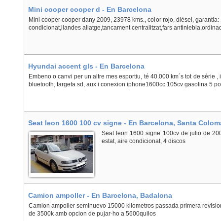
Mini cooper cooper d - En Barcelona
Mini cooper cooper dany 2009, 23978 kms., color rojo, dièsel, garantia:
condicionat,llandes aliatge,tancament centralitzat,fars antiniebla,ordina
Hyundai accent gls - En Barcelona
Embeno o canvi per un altre mes esportiu, té 40.000 km´s tot de sèrie , 
bluetooth, targeta sd, aux i conexion iphone1600cc 105cv gasolina 5 por
Seat leon 1600 100 cv signe - En Barcelona, Santa Colo
Seat leon 1600 signe 100cv de julio de 200
estat, aire condicionat, 4 discos
Camion ampoller - En Barcelona, Badalona
Camion ampoller seminuevo 15000 kilometros passada primera revisio
de 3500k amb opcion de pujar-ho a 5600quilos