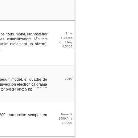
Bmw
os nous. motor, eix posterior
5 Series
s. estabilitzadors són tots
2001 Any
umini (solament un hivern).
4.500€
...
795€
e segun model, el quadre de
 i inyeccion electronica.grama
 oyster ohc: 5 hp ´´ ´´ ´´´ ´´
Renault
.200 euroscotxe sempre en
1989 Any
1.200€