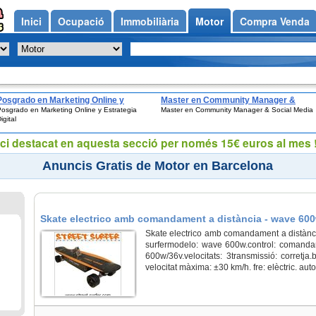
Inici
Ocupació
Immobiliària
Motor
Compra Venda
Posgrado en Marketing Online y
Master en Community Manager &
osgrado en Marketing Online y Estrategia
Master en Community Manager & Social Media
Estrategia Digital
Social Media
igital
ci destacat en aquesta secció per només 15€ euros al mes !
Anuncis Gratis de Motor en Barcelona
Skate electrico amb comandament a distància - wave 600
Skate electrico amb comandament a distànc
surfermodelo: wave 600w.control: comandame
600w/36v.velocitats: 3transmissió: corretja.
velocitat màxima: ±30 km/h. fre: elèctric. auto