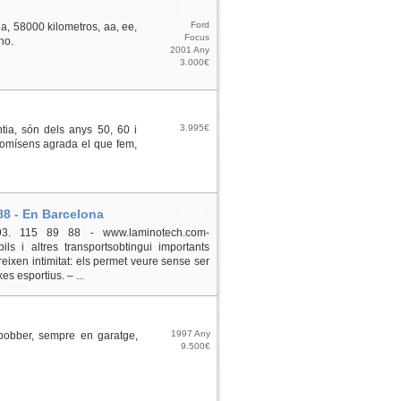
Ford
a, 58000 kilometros, aa, ee,
Focus
ho.
2001 Any
3.000€
3.995€
ia, són dels anys 50, 60 i
romísens agrada el que fem,
 88 - En Barcelona
 93. 115 89 88 - www.laminotech.com-
s i altres transportsobtingui importants
ereixen intimitat: els permet veure sense ser
es esportius. – ...
1997 Any
bobber, sempre en garatge,
9.500€