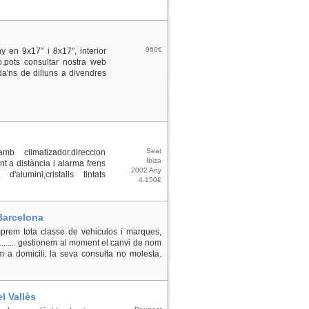
960€
en 9x17" i 8x17", interior
o.pots consultar nostra web
ida'ns de dilluns a divendres
Seat
b climatizador,direccion
Ibiza
t a distància i alarma frens
2002 Any
alumini,cristalls tintats
4.150€
 Barcelona
 comprem tota classe de vehiculos i marques,
........... gestionem al moment el canvi de nom
m a domicili. la seva consulta no molesta.
l Vallès