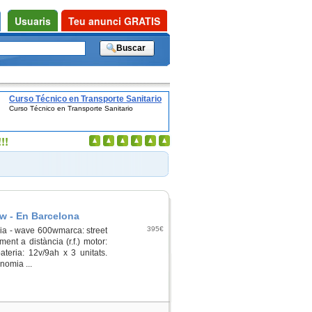
Usuaris
Teu anunci GRATIS
Curso Técnico en Transporte Sanitario
Curso Técnico en Transporte Sanitario
!!
w - En Barcelona
395€
ia - wave 600wmarca: street
nt a distància (r.f.) motor:
bateria: 12v/9ah x 3 unitats.
nomia ...