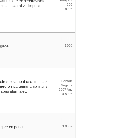
Peugeot
lunas elèctricretrovisores
206
etal·litzadaitv, impostos i
1.800€
150€
egade
Renault
tros solament uso finalitats
Megane
empre en pàrquing amb mans
2007 Any
riabgs alarma etc
8.500€
3.000€
empre en parkin