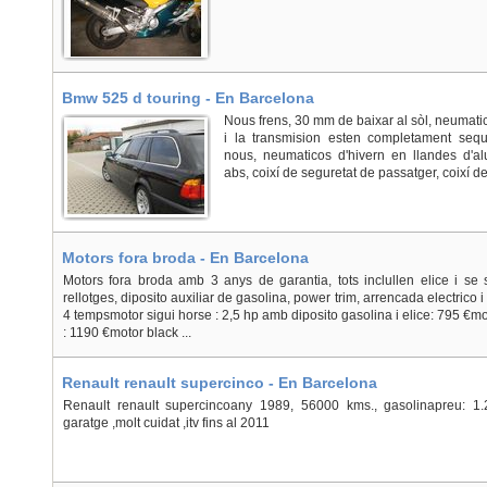
Bmw 525 d touring - En Barcelona
Nous frens, 30 mm de baixar al sòl, neumatic
i la transmision esten completament seque
nous, neumaticos d'hivern en llandes d'al
abs, coixí de seguretat de passatger, coixí de 
Motors fora broda - En Barcelona
Motors fora broda amb 3 anys de garantia, tots inclullen elice i s
rellotges, diposito auxiliar de gasolina, power trim, arrencada electrico
4 tempsmotor sigui horse : 2,5 hp amb diposito gasolina i elice: 795 €motor
: 1190 €motor black ...
Renault renault supercinco - En Barcelona
Renault renault supercincoany 1989, 56000 kms., gasolinapreu: 1
garatge ,molt cuidat ,itv fins al 2011