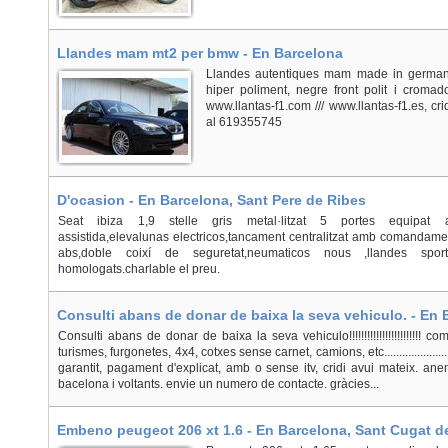
Llandes mam mt2 per bmw - En Barcelona
Llandes autentiques mam made in germany 
hiper poliment, negre front polit i cromad
www.llantas-f1.com /// www.llantas-f1.es, cr
al 619355745
D'ocasion - En Barcelona, Sant Pere de Ribes
Seat ibiza 1,9 stelle gris metal·litzat 5 portes equipat am
assistida,elevalunas electricos,tancament centralitzat amb comandamen
abs,doble coixí de seguretat,neumaticos nous ,llandes sport d'
homologats.charlable el preu.
Consulti abans de donar de baixa la seva vehiculo. - En
Consulti abans de donar de baixa la seva vehiculo!!!!!!!!!!!!!!!!!!!!!!!!
turismes, furgonetes, 4x4, cotxes sense carnet, camions, etc..................
garantit, pagament d'explicat, amb o sense itv, cridi avui mateix. ane
bacelona i voltants. envie un numero de contacte. gràcies...
Embeno peugeot 206 xt 1.6 - En Barcelona, Sant Cugat de