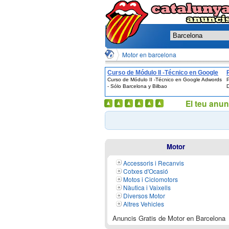
Motor en barcelona
Curso de Módulo II -Técnico en Google
Curso de Módulo II -Técnico en Google Adwords
P
Adwords - Sólo Barcelona y Bilbao
- Sólo Barcelona y Bilbao
D
El teu anun
Motor
Accessoris i Recanvis
Cotxes d'Ocasió
Motos i Ciclomotors
Nàutica i Vaixells
Diversos Motor
Altres Vehicles
Anuncis Gratis de Motor en Barcelona