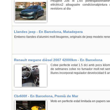
Peugeot 206 xt 1.65 portesgasolinaeleva
elèctrics2 aibagsaire condicionatpintura m
revisions al dia
Llandes jeep - En Barcelona, Matadepera
Embeno llandes d'alumini molt lleugeres, originals de jeep modelo ren
Renault megane dièsel 2007 42000km - En Barcelona
Cotxe perfecte estat 1.5 dci amb pocs kilome
de setmanes cotxe no fumador molt net s
lliures incorporat regulador develocidad 6 a
Cbr600f - En Barcelona, Premià de Mar
Moto en perfecte estat limitada en papers s