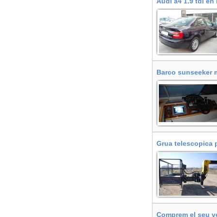
Audi a4 1.9 tdi en
Barco sunseeker m
Grua telescopica 
Comprem el seu veh