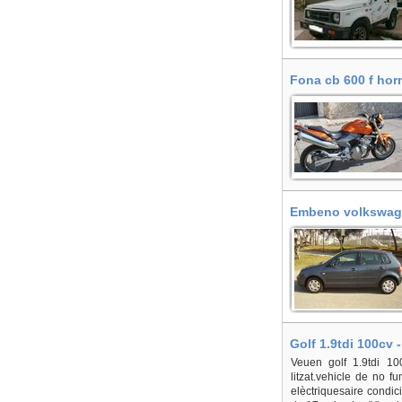
Fona cb 600 f hor
Embeno volkswagen
Golf 1.9tdi 100cv 
Veuen golf 1.9tdi 100
litzat.vehicle de no f
elèctriquesaire condi