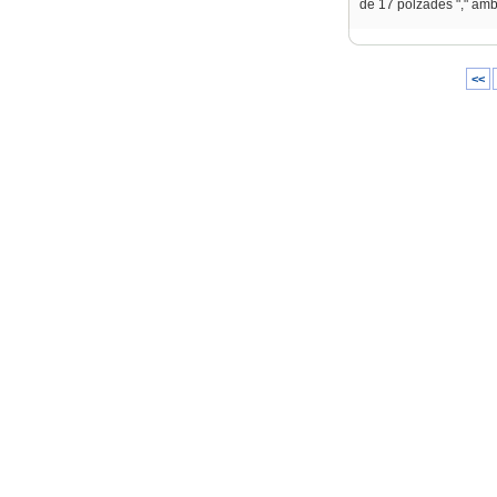
de 17 polzades "," amb
<<