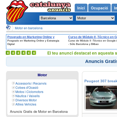
Inici
Ocupació
I
Motor en barcelona
Posgrado en Marketing Online y
Curso de Módulo II -Técnico en 
Posgrado en Marketing Online y Estrategia
Curso de Módulo II -Técnico en Google
Estrategia Digital
Adwords - Sólo Barcelona y Bilb
Digital
- Sólo Barcelona y Bilbao
El teu anunci destacat en aquesta 
Anuncis Grati
Motor
Peugeot 307 break
Accessoris i Recanvis
Cotxes d'Ocasió
Motos i Ciclomotors
Nàutica i Vaixells
Diversos Motor
Altres Vehicles
Anuncis Gratis de Motor en Barcelona